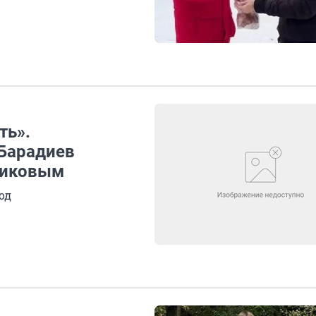
ть».
Барадиев
ликовым
од