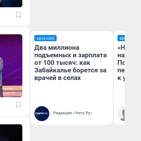
МНЕНИЕ
МНЕНИЕ
Два миллиона
«Надо 
подъемных и зарплата
надо н
от 100 тысяч: как
Почему
Забайкалье борется за
перест
врачей в селах
к успех
Редакция «Чита.Ру»
Ст