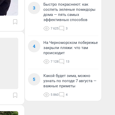
Быстро покраснеют: как
3
соспеть зеленые помидоры
дома — пять самых
эффективных способов
7 625
3
На Черноморском побережье
4
закрыли пляжи: что там
происходит
7 128
13
Какой будет зима, можно
5
узнать по погоде 7 августа —
важные приметы
5 860
4