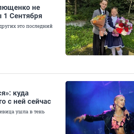
Плющенко не
ы 1 Сентября
других это последний
я»: куда
о с ней сейчас
евица ушла в тень