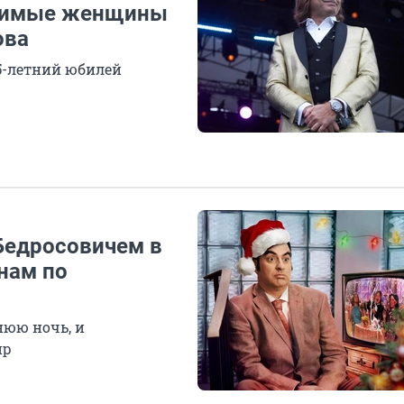
юбимые женщины
ова
5-летний юбилей
 Бедросовичем в
нам по
нюю ночь, и
ир