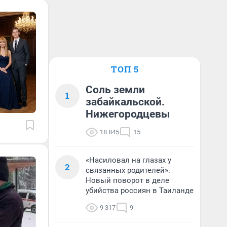
ТОП 5
Соль земли
1
забайкальской.
Нижегородцевы
18 845
15
«Насиловал на глазах у
2
связанных родителей».
Новый поворот в деле
убийства россиян в Таиланде
9 317
9