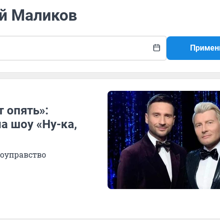
ий Маликов
Примен
т опять»:
а шоу «Ну-ка,
моуправство