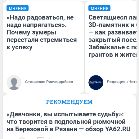
МНЕНИЕ
МНЕНИЕ
«Надо радоваться, не
Светящиеся лав
надо напрягаться».
3D‑памятник и 
Почему зумеры
— как развивае
перестали стремиться
закрытый посел
к успеху
Забайкалье с 
грантов и жите
Станислав Ринчиндабаев
Редакция «Чита
РЕКОМЕНДУЕМ
«Девчонки, вы испытываете судьбу»:
что творится в подпольной рюмочной
на Березовой в Рязани — обзор YA62.RU