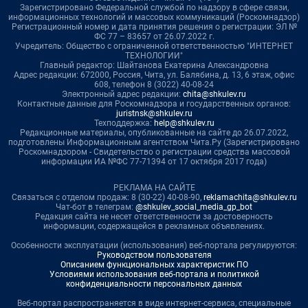
Зарегистрировано Федеральной службой по надзору в сфере связи,
информационных технологий и массовых коммуникаций (Роскомнадзор)
Регистрационный номер и дата принятия решения о регистрации: ЭЛ №
ФС 77 – 83657 от 26.07.2022 г.
Учредитель: Общество с ограниченной ответственностью "ИНТЕРНЕТ
ТЕХНОЛОГИИ"
Главный редактор: Шайтанова Екатерина Александровна
Адрес редакции: 672000, Россия, Чита, ул. Балябина, д. 13, 6 этаж, офис
608, телефон 8 (3022) 40-08-24
Электронный адрес редакции:
chita@shkulev.ru
Контактные данные для Роскомнадзора и государственных органов:
juristnsk@shkulev.ru
Техподдержка:
help@shkulev.ru
Редакционные материалы, опубликованные на сайте до 26.07.2022,
подготовлены Информационным агентством Чита.Ру (Зарегистрировано
Роскомнадзором - Свидетельство о регистрации средства массовой
информации ИА №ФС 77-71394 от 17 октября 2017 года)
РЕКЛАМА НА САЙТЕ
Связаться с отделом продаж: 8 (30-22) 40-08-90,
reklamachita@shkulev.ru
Чат-бот в телеграм:
@shkulev_social_media_gp_bot
Редакция сайта не несет ответственности за достоверность
информации, содержащейся в рекламных объявлениях.
Особенности эксплуатации (использования) веб-портала регулируются:
Руководством пользователя
Описанием функциональных характеристик ПО
Условиями использования веб-портала и политикой
конфиденциальности персональных данных
Веб-портал распространяется в виде интернет-сервиса, специальные