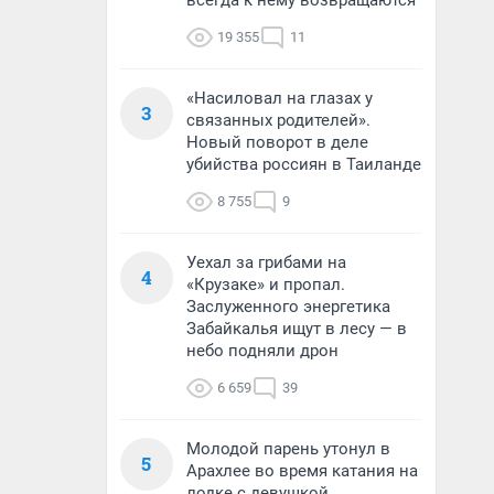
всегда к нему возвращаются
19 355
11
«Насиловал на глазах у
3
связанных родителей».
Новый поворот в деле
убийства россиян в Таиланде
8 755
9
Уехал за грибами на
4
«Крузаке» и пропал.
Заслуженного энергетика
Забайкалья ищут в лесу — в
небо подняли дрон
6 659
39
Молодой парень утонул в
5
Арахлее во время катания на
лодке с девушкой