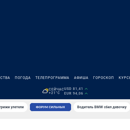
СТВА
ПОГОДА
ТЕЛЕПРОГРАММА
АФИША
ГОРОСКОП
КУРС
USD 81,41
СЕЙЧАС
+21°C
EUR 94,06
трижи улетели
Водитель BMW сбил девочку