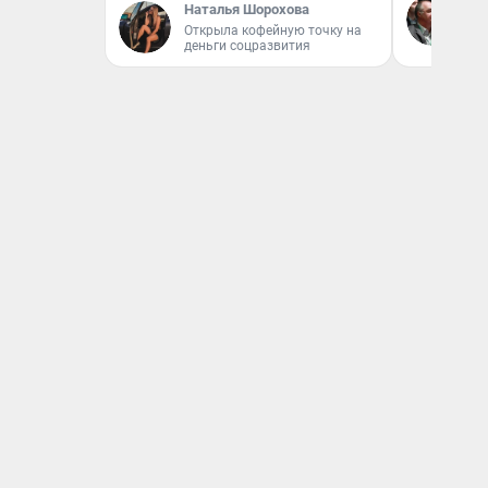
Наталья Шорохова
Бл
Открыла кофейную точку на
вл
деньги соцразвития
би