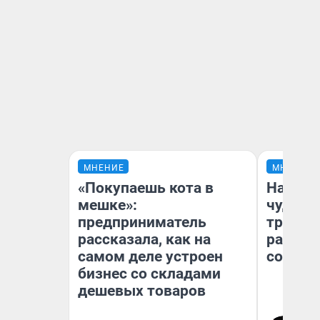
МНЕНИЕ
МНЕНИЕ
«Покупаешь кота в
Наслед
мешке»:
чудом 
предприниматель
трансп
рассказала, как на
разнес
самом деле устроен
советс
бизнес со складами
дешевых товаров
Ол