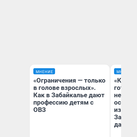
МНЕНИЕ
МНЕНИЕ
«Ограничения — только
«Кажды
в голове взрослых».
готови
Как в Забайкалье дают
неурож
профессию детям с
осень 
ОВЗ
избавит
Зачем 
дачу