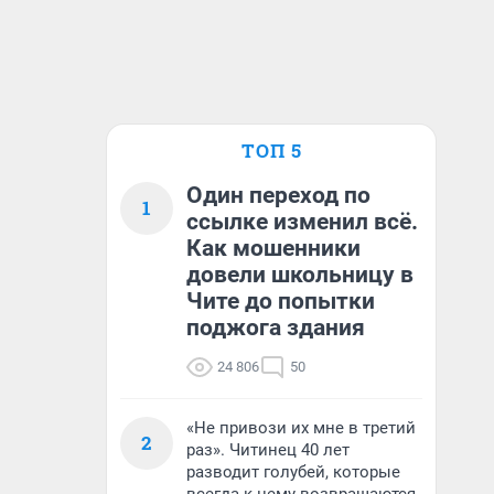
ТОП 5
Один переход по
1
ссылке изменил всё.
Как мошенники
довели школьницу в
Чите до попытки
поджога здания
24 806
50
«Не привози их мне в третий
2
раз». Читинец 40 лет
разводит голубей, которые