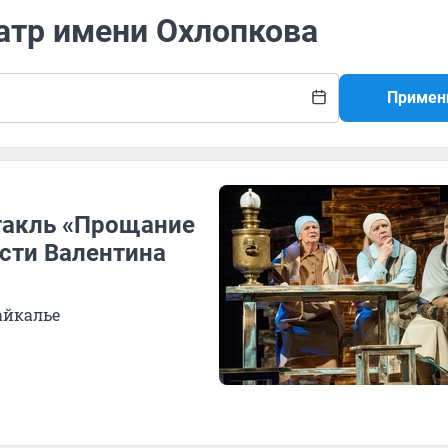
атр имени Охлопкова
Примен
ктакль «Прощание
сти Валентина
айкалье