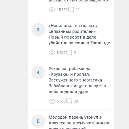
всегда к нему возвращаются
15 339
11
«Насиловал на глазах у
3
связанных родителей».
Новый поворот в деле
убийства россиян в Таиланде
8 527
9
Уехал за грибами на
4
«Крузаке» и пропал.
Заслуженного энергетика
Забайкалья ищут в лесу — в
небо подняли дрон
6 533
38
Молодой парень утонул в
5
Арахлее во время катания на
лодке с девушкой