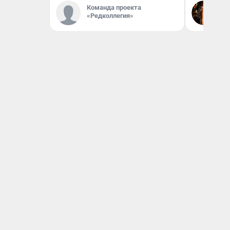
Команда проекта
Лю
«Редколлегия»
Ав