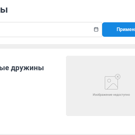
ны
Примен
ные дружины