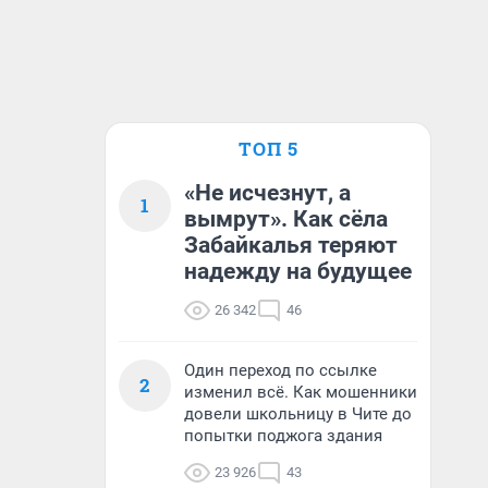
ТОП 5
«Не исчезнут, а
1
вымрут». Как сёла
Забайкалья теряют
надежду на будущее
26 342
46
Один переход по ссылке
2
изменил всё. Как мошенники
довели школьницу в Чите до
попытки поджога здания
23 926
43