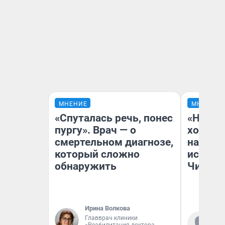
МНЕНИЕ
МНЕНИЕ
«Спуталась речь, понес
«Начат
пургу». Врач — о
хозяин
смертельном диагнозе,
наводя
который сложно
истори
обнаружить
Читы
Ирина Волкова
Главврач клиники
Ко