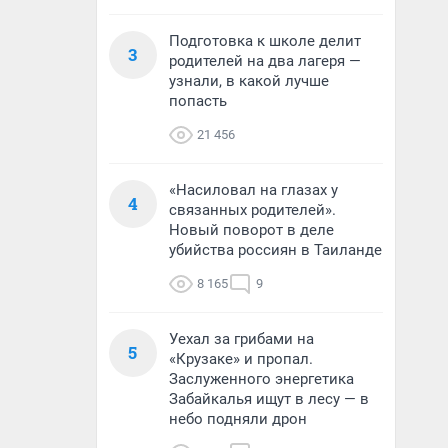
Подготовка к школе делит
3
родителей на два лагеря —
узнали, в какой лучше
попасть
21 456
«Насиловал на глазах у
4
связанных родителей».
Новый поворот в деле
убийства россиян в Таиланде
8 165
9
Уехал за грибами на
5
«Крузаке» и пропал.
Заслуженного энергетика
Забайкалья ищут в лесу — в
небо подняли дрон