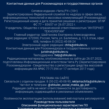
Контактные данные для Роскомнадзора и государственных органов
Сетевое издание «Чита.РУ» (18+)
Зарегистрировано Федеральной службой по надзору в сфере связи,
информационных технологий и массовых коммуникаций (Роскомнадзор)
Регистрационный номер и дата принятия решения о регистрации: ЭЛ №
ФС 77 – 83657 от 26.07.2022 г.
Учредитель: Общество с ограниченной ответственностью "ИНТЕРНЕТ
ТЕХНОЛОГИИ"
Главный редактор: Шайтанова Екатерина Александровна
Адрес редакции: 672000, Россия, Чита, ул. Балябина, д. 13, 6 этаж, офис
608, телефон 8 (3022) 40-08-24
Электронный адрес редакции:
chita@shkulev.ru
Контактные данные для Роскомнадзора и государственных органов:
juristnsk@shkulev.ru
Техподдержка:
help@shkulev.ru
Редакционные материалы, опубликованные на сайте до 26.07.2022,
подготовлены Информационным агентством Чита.Ру (Зарегистрировано
Роскомнадзором - Свидетельство о регистрации средства массовой
информации ИА №ФС 77-71394 от 17 октября 2017 года)
РЕКЛАМА НА САЙТЕ
Связаться с отделом продаж: 8 (30-22) 40-08-90,
reklamachita@shkulev.ru
Чат-бот в телеграм:
@shkulev_social_media_gp_bot
Редакция сайта не несет ответственности за достоверность
информации, содержащейся в рекламных объявлениях.
Особенности эксплуатации (использования) веб-портала регулируются:
Руководством пользователя
Описанием функциональных характеристик ПО
Условиями использования веб-портала и политикой