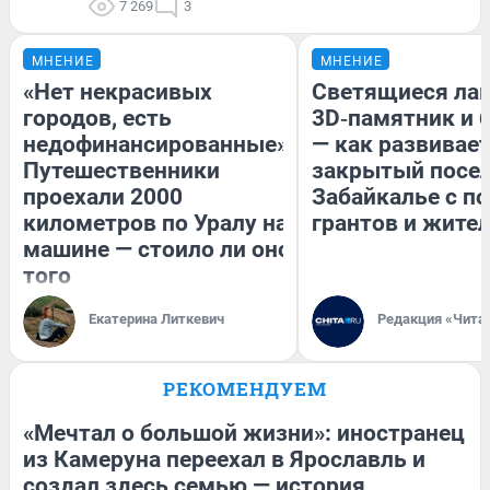
7 269
3
МНЕНИЕ
МНЕНИЕ
«Нет некрасивых
Светящиеся лав
городов, есть
3D‑памятник и 
недофинансированные».
— как развивае
Путешественники
закрытый посел
проехали 2000
Забайкалье с 
километров по Уралу на
грантов и жите
машине — стоило ли оно
того
Екатерина Литкевич
Редакция «Чита
РЕКОМЕНДУЕМ
«Мечтал о большой жизни»: иностранец
из Камеруна переехал в Ярославль и
создал здесь семью — история