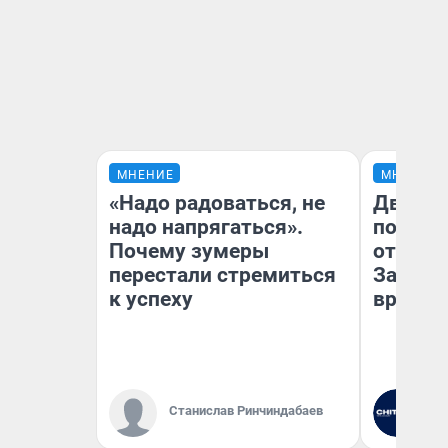
МНЕНИЕ
МНЕНИЕ
«Надо радоваться, не
Два ми
надо напрягаться».
подъем
Почему зумеры
от 100 
перестали стремиться
Забайк
к успеху
врачей 
Станислав Ринчиндабаев
Ре