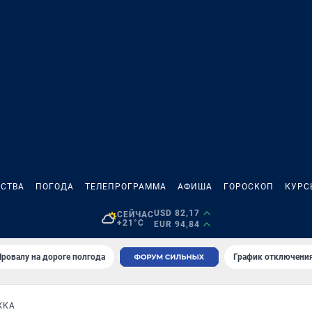
СТВА
ПОГОДА
ТЕЛЕПРОГРАММА
АФИША
ГОРОСКОП
КУРС
USD 82,17
СЕЙЧАС
+21°C
EUR 94,84
Провалу на дороге полгода
График отключения
ЖКА