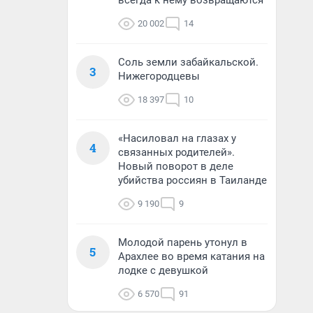
всегда к нему возвращаются
20 002
14
Соль земли забайкальской.
3
Нижегородцевы
18 397
10
«Насиловал на глазах у
4
связанных родителей».
Новый поворот в деле
убийства россиян в Таиланде
9 190
9
Молодой парень утонул в
5
Арахлее во время катания на
лодке с девушкой
6 570
91