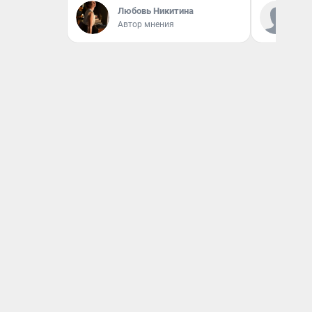
Ко
Любовь Никитина
«Р
Автор мнения