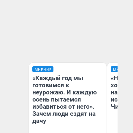
МНЕНИЕ
МНЕНИЕ
«Каждый год мы
«Начат
готовимся к
хозяин
неурожаю. И каждую
наводя
осень пытаемся
истори
избавиться от него».
Читы
Зачем люди ездят на
дачу