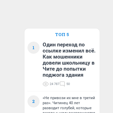
ТОП 5
Один переход по
1
ссылке изменил всё.
Как мошенники
довели школьницу в
Чите до попытки
поджога здания
24 787
50
«Не привози их мне в третий
2
раз». Читинец 40 лет
разводит голубей, которые