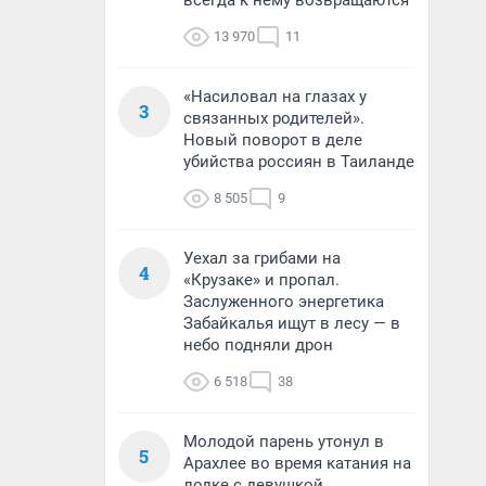
всегда к нему возвращаются
13 970
11
«Насиловал на глазах у
3
связанных родителей».
Новый поворот в деле
убийства россиян в Таиланде
8 505
9
Уехал за грибами на
4
«Крузаке» и пропал.
Заслуженного энергетика
Забайкалья ищут в лесу — в
небо подняли дрон
6 518
38
Молодой парень утонул в
5
Арахлее во время катания на
лодке с девушкой