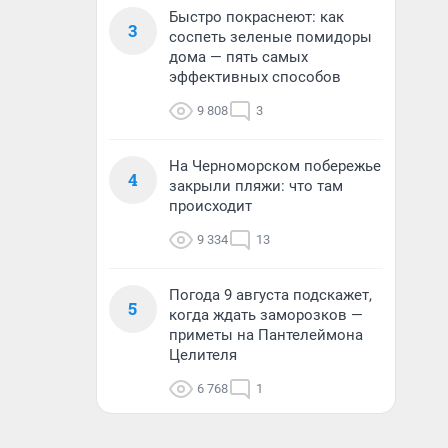
Быстро покраснеют: как
3
соспеть зеленые помидоры
дома — пять самых
эффективных способов
9 808
3
На Черноморском побережье
4
закрыли пляжи: что там
происходит
9 334
13
Погода 9 августа подскажет,
5
когда ждать заморозков —
приметы на Пантелеймона
Целителя
6 768
1