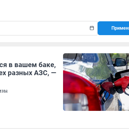
Примен
ся в вашем баке,
ех разных АЗС, —
изы