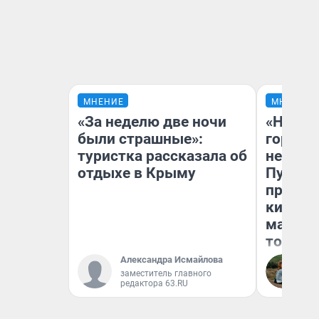
МНЕНИЕ
МНЕНИЕ
«За неделю две ночи
«Нет н
были страшные»:
городов
туристка рассказала об
недофи
отдыхе в Крыму
Путеше
проеха
киломе
машине
того
Александра Исмайлова
Ек
заместитель главного
редактора 63.RU