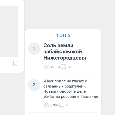
ТОП 5
Соль земли
1
забайкальской.
Нижегородцевы
19 131
20
«Насиловал на глазах у
2
связанных родителей».
Новый поворот в деле
убийства россиян в Таиланде
9 909
9