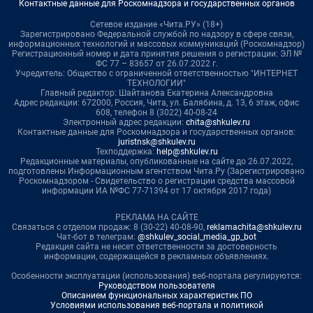
Контактные данные для Роскомнадзора и государственных органов
Сетевое издание «Чита.РУ» (18+)
Зарегистрировано Федеральной службой по надзору в сфере связи,
информационных технологий и массовых коммуникаций (Роскомнадзор)
Регистрационный номер и дата принятия решения о регистрации: ЭЛ №
ФС 77 – 83657 от 26.07.2022 г.
Учредитель: Общество с ограниченной ответственностью "ИНТЕРНЕТ
ТЕХНОЛОГИИ"
Главный редактор: Шайтанова Екатерина Александровна
Адрес редакции: 672000, Россия, Чита, ул. Балябина, д. 13, 6 этаж, офис
608, телефон 8 (3022) 40-08-24
Электронный адрес редакции:
chita@shkulev.ru
Контактные данные для Роскомнадзора и государственных органов:
juristnsk@shkulev.ru
Техподдержка:
help@shkulev.ru
Редакционные материалы, опубликованные на сайте до 26.07.2022,
подготовлены Информационным агентством Чита.Ру (Зарегистрировано
Роскомнадзором - Свидетельство о регистрации средства массовой
информации ИА №ФС 77-71394 от 17 октября 2017 года)
РЕКЛАМА НА САЙТЕ
Связаться с отделом продаж: 8 (30-22) 40-08-90,
reklamachita@shkulev.ru
Чат-бот в телеграм:
@shkulev_social_media_gp_bot
Редакция сайта не несет ответственности за достоверность
информации, содержащейся в рекламных объявлениях.
Особенности эксплуатации (использования) веб-портала регулируются:
Руководством пользователя
Описанием функциональных характеристик ПО
Условиями использования веб-портала и политикой