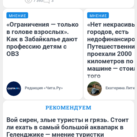
7 393
3
МНЕНИЕ
МНЕНИЕ
«Ограничения — только
«Нет некрасивы
в голове взрослых».
городов, есть
Как в Забайкалье дают
недофинансиро
профессию детям с
Путешественни
ОВЗ
проехали 2000
километров по 
машине — стоил
того
Редакция «Чита.Ру»
Екатерина Литк
РЕКОМЕНДУЕМ
Вой сирен, злые туристы и грязь. Стоит
ли ехать в самый большой аквапарк в
Геленджике — мнение туристки