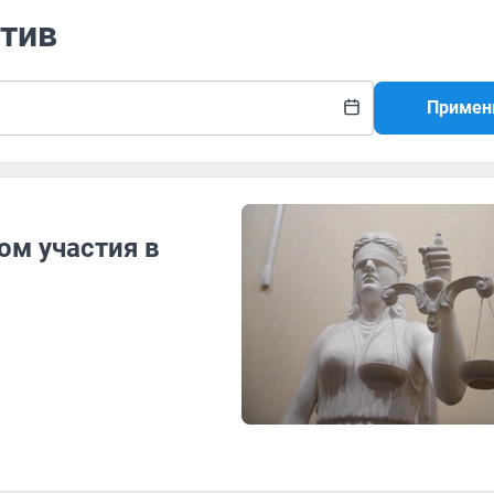
итив
Примен
м участия в