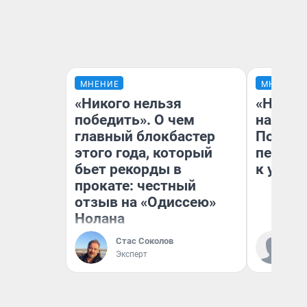
МНЕНИЕ
МНЕНИЕ
«Никого нельзя
«Надо 
победить». О чем
надо н
главный блокбастер
Почему
этого года, который
перест
бьет рекорды в
к успех
прокате: честный
отзыв на «Одиссею»
Нолана
Стас Соколов
Ст
Эксперт