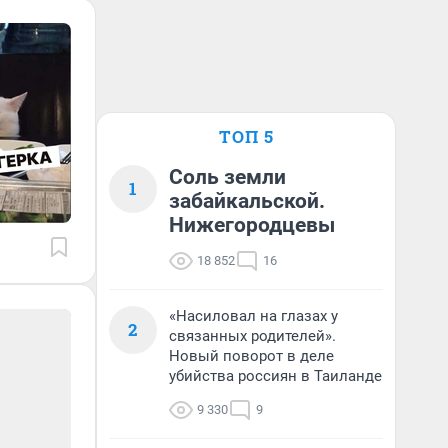
ТОП 5
Соль земли
1
забайкальской.
Нижегородцевы
18 852
16
«Насиловал на глазах у
2
связанных родителей».
Новый поворот в деле
убийства россиян в Таиланде
9 330
9