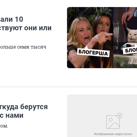
али 10
ствуют они или
больше семи тысяч
ткуда берутся
 с нами
ком.