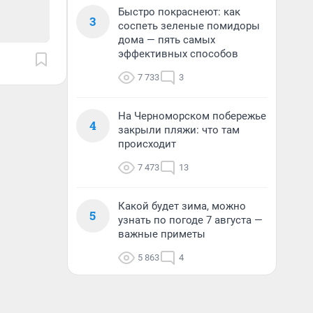
Быстро покраснеют: как
3
соспеть зеленые помидоры
дома — пять самых
эффективных способов
7 733
3
На Черноморском побережье
4
закрыли пляжи: что там
происходит
7 473
13
Какой будет зима, можно
5
узнать по погоде 7 августа —
важные приметы
5 863
4