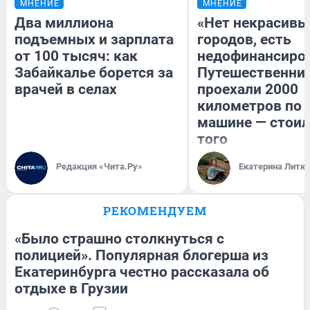
МНЕНИЕ
МНЕНИЕ
Два миллиона
«Нет некрасивы
подъемных и зарплата
городов, есть
от 100 тысяч: как
недофинансиро
Забайкалье борется за
Путешественни
врачей в селах
проехали 2000
километров по 
машине — стоил
того
Редакция «Чита.Ру»
Екатерина Литк
РЕКОМЕНДУЕМ
«Было страшно столкнуться с
полицией». Популярная блогерша из
Екатеринбурга честно рассказала об
отдыхе в Грузии