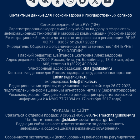
Контактные данные для Роскомнадзора и государственных органов
Сетевое издание «Чита.РУ» (18+)
Зарегистрировано Федеральной службой по надзору в сфере связи,
информационных технологий и массовых коммуникаций (Роскомнадзор)
Регистрационный номер и дата принятия решения о регистрации: ЭЛ №
ФС 77 – 83657 от 26.07.2022 г.
Учредитель: Общество с ограниченной ответственностью "ИНТЕРНЕТ
ТЕХНОЛОГИИ"
Главный редактор: Шайтанова Екатерина Александровна
Адрес редакции: 672000, Россия, Чита, ул. Балябина, д. 13, 6 этаж, офис
608, телефон 8 (3022) 40-08-24
Электронный адрес редакции:
chita@shkulev.ru
Контактные данные для Роскомнадзора и государственных органов:
juristnsk@shkulev.ru
Техподдержка:
help@shkulev.ru
Редакционные материалы, опубликованные на сайте до 26.07.2022,
подготовлены Информационным агентством Чита.Ру (Зарегистрировано
Роскомнадзором - Свидетельство о регистрации средства массовой
информации ИА №ФС 77-71394 от 17 октября 2017 года)
РЕКЛАМА НА САЙТЕ
Связаться с отделом продаж: 8 (30-22) 40-08-90,
reklamachita@shkulev.ru
Чат-бот в телеграм:
@shkulev_social_media_gp_bot
Редакция сайта не несет ответственности за достоверность
информации, содержащейся в рекламных объявлениях.
Особенности эксплуатации (использования) веб-портала регулируются: