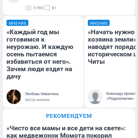
5 955
81
МНЕНИЕ
МНЕНИЕ
«Каждый год мы
«Начать нужно 
готовимся к
хозяина земли».
неурожаю. И каждую
наводят порядо
осень пытаемся
историческом ц
избавиться от него».
Читы
Зачем люди ездят на
дачу
Команда проект
Любовь Никитина
«Редколлегия»
Автор мнения
РЕКОМЕНДУЕМ
«Чисто все мамы и все дети на свете»:
как медвежонок Момота покорил