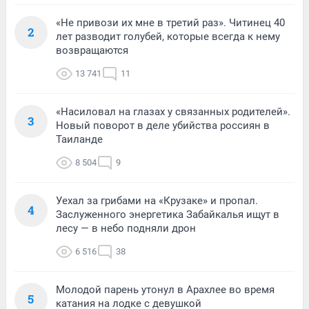
«Не привози их мне в третий раз». Читинец 40
2
лет разводит голубей, которые всегда к нему
возвращаются
13 741
11
«Насиловал на глазах у связанных родителей».
3
Новый поворот в деле убийства россиян в
Таиланде
8 504
9
Уехал за грибами на «Крузаке» и пропал.
4
Заслуженного энергетика Забайкалья ищут в
лесу — в небо подняли дрон
6 516
38
Молодой парень утонул в Арахлее во время
5
катания на лодке с девушкой