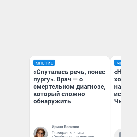
МНЕНИЕ
МНЕНИЕ
«Спуталась речь, понес
«Начат
пургу». Врач — о
хозяин
смертельном диагнозе,
наводя
который сложно
истори
обнаружить
Читы
Ирина Волкова
Главврач клиники
Ко