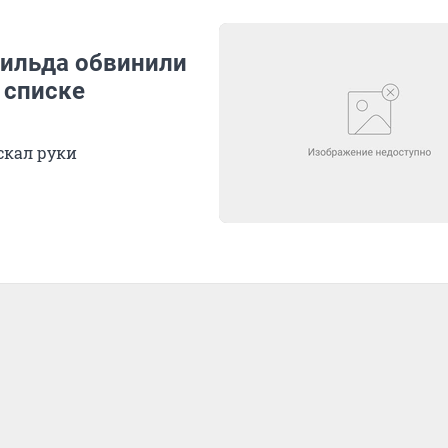
ильда обвинили
 списке
скал руки