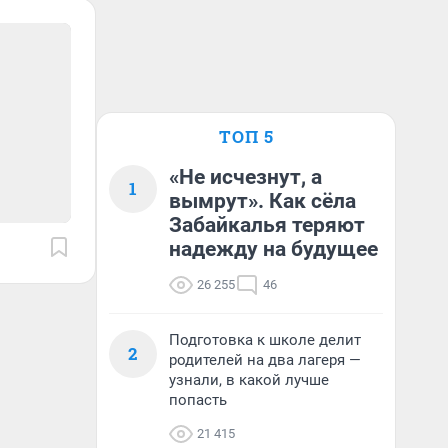
ТОП 5
«Не исчезнут, а
1
вымрут». Как сёла
Забайкалья теряют
надежду на будущее
26 255
46
Подготовка к школе делит
2
родителей на два лагеря —
узнали, в какой лучше
попасть
21 415