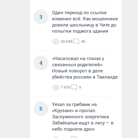
Один переход по ссылке
3
изменил всё. Как мошенники
довели школьницу в Чите до
попытки поджога здания
20 649
40
«Насиловал на глазах у
4
связанных родителей».
Новый поворот в деле
убийства россиян в Таиланде
7 976
9
Уехал за грибами на
5
«Крузаке» и пропал.
Заслуженного энергетика
Забайкалья ищут в лесу — в
небо подняли дрон