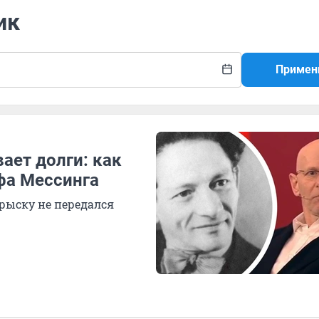
ик
Примен
ает долги: как
фа Мессинга
прыску не передался