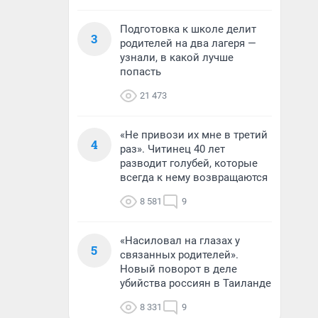
Подготовка к школе делит
3
родителей на два лагеря —
узнали, в какой лучше
попасть
21 473
«Не привози их мне в третий
4
раз». Читинец 40 лет
разводит голубей, которые
всегда к нему возвращаются
8 581
9
«Насиловал на глазах у
5
связанных родителей».
Новый поворот в деле
убийства россиян в Таиланде
8 331
9