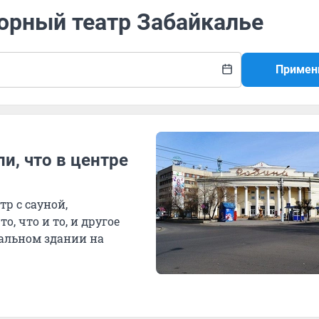
орный театр Забайкалье
Примен
и, что в центре
тр с сауной,
о, что и то, и другое
альном здании на