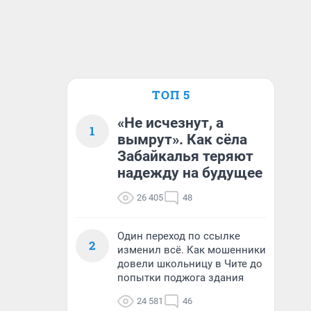
ТОП 5
«Не исчезнут, а
1
вымрут». Как сёла
Забайкалья теряют
надежду на будущее
26 405
48
Один переход по ссылке
2
изменил всё. Как мошенники
довели школьницу в Чите до
попытки поджога здания
24 581
46