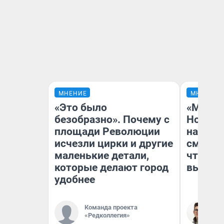
МНЕНИЕ
МНЕНИЕ
«Это было
«Мы ви
безобразно». Почему с
Нолана
площади Революции
настро
исчезли цирки и другие
смотре
маленькие детали,
чтобы 
которые делают город
выгляд
удобнее
Команда проекта
На
«Редколлегия»