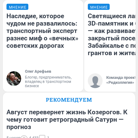
МНЕНИЕ
МНЕНИЕ
Наследие, которое
Светящиеся лав
чудом не развалилось:
3D‑памятник и 
транспортный эксперт
— как развивае
разнес миф о «вечных»
закрытый посел
советских дорогах
Забайкалье с 
грантов и жите
Олег Арефьев
Блогер, предприниматель,
Команда проект
владелец в транспортном
«Редколлегия»
бизнесе
РЕКОМЕНДУЕМ
Август перевернет жизнь Козерогов. К
чему готовит ретроградный Сатурн —
прогноз
5 часов
4 433
1