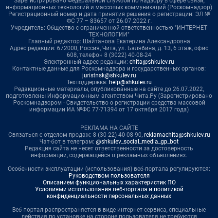
Зарегистрировано Федеральной службой по надзору в сфере связи,
информационных технологий и массовых коммуникаций (Роскомнадзор)
Регистрационный номер и дата принятия решения о регистрации: ЭЛ №
ФС 77 – 83657 от 26.07.2022 г.
Учредитель: Общество с ограниченной ответственностью "ИНТЕРНЕТ
ТЕХНОЛОГИИ"
Главный редактор: Шайтанова Екатерина Александровна
Адрес редакции: 672000, Россия, Чита, ул. Балябина, д. 13, 6 этаж, офис
608, телефон 8 (3022) 40-08-24
Электронный адрес редакции:
chita@shkulev.ru
Контактные данные для Роскомнадзора и государственных органов:
juristnsk@shkulev.ru
Техподдержка:
help@shkulev.ru
Редакционные материалы, опубликованные на сайте до 26.07.2022,
подготовлены Информационным агентством Чита.Ру (Зарегистрировано
Роскомнадзором - Свидетельство о регистрации средства массовой
информации ИА №ФС 77-71394 от 17 октября 2017 года)
РЕКЛАМА НА САЙТЕ
Связаться с отделом продаж: 8 (30-22) 40-08-90,
reklamachita@shkulev.ru
Чат-бот в телеграм:
@shkulev_social_media_gp_bot
Редакция сайта не несет ответственности за достоверность
информации, содержащейся в рекламных объявлениях.
Особенности эксплуатации (использования) веб-портала регулируются:
Руководством пользователя
Описанием функциональных характеристик ПО
Условиями использования веб-портала и политикой
конфиденциальности персональных данных
Веб-портал распространяется в виде интернет-сервиса, специальные
действия по установке на стороне пользователя не требуются