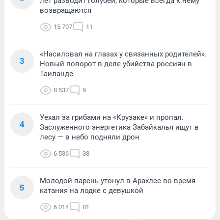
лет разводит голубей, которые всегда к нему
возвращаются
15 707
11
«Насиловал на глазах у связанных родителей».
3
Новый поворот в деле убийства россиян в
Таиланде
8 537
9
Уехал за грибами на «Крузаке» и пропал.
4
Заслуженного энергетика Забайкалья ищут в
лесу — в небо подняли дрон
6 536
38
Молодой парень утонул в Арахлее во время
5
катания на лодке с девушкой
6 014
81