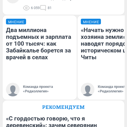
6 059
81
МНЕНИЕ
МНЕНИЕ
Два миллиона
«Начать нужно 
подъемных и зарплата
хозяина земли».
от 100 тысяч: как
наводят порядо
Забайкалье борется за
историческом ц
врачей в селах
Читы
Команда проекта
Команда проект
«Редколлегия»
«Редколлегия»
РЕКОМЕНДУЕМ
«С гордостью говорю, что я
деревенский»: зачем северянин