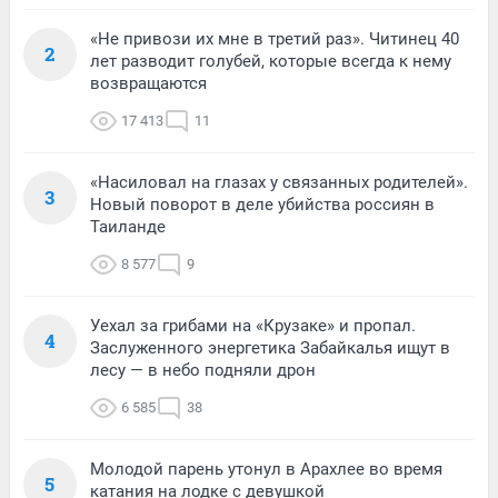
«Не привози их мне в третий раз». Читинец 40
2
лет разводит голубей, которые всегда к нему
возвращаются
17 413
11
«Насиловал на глазах у связанных родителей».
3
Новый поворот в деле убийства россиян в
Таиланде
8 577
9
Уехал за грибами на «Крузаке» и пропал.
4
Заслуженного энергетика Забайкалья ищут в
лесу — в небо подняли дрон
6 585
38
Молодой парень утонул в Арахлее во время
5
катания на лодке с девушкой