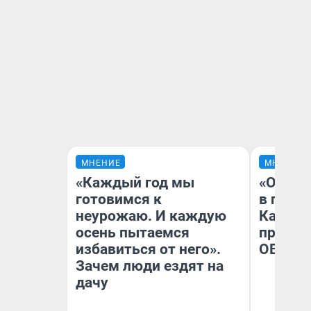
МНЕНИЕ
МНЕНИЕ
«Каждый год мы
«Огран
готовимся к
в голо
неурожаю. И каждую
Как в 
осень пытаемся
профес
избавиться от него».
ОВЗ
Зачем люди ездят на
дачу