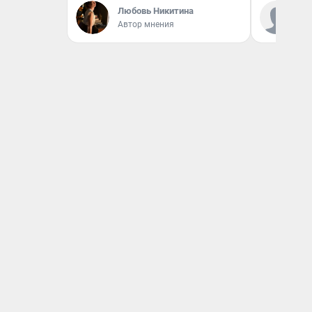
Ко
Любовь Никитина
«Р
Автор мнения