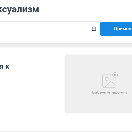
ксуализм
Примен
я к