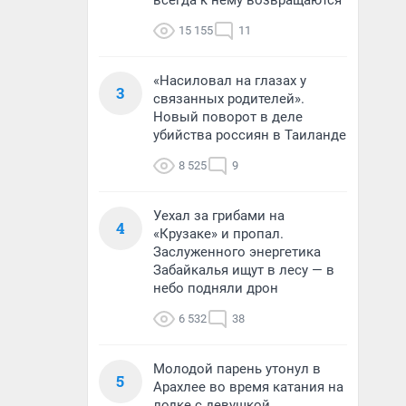
всегда к нему возвращаются
15 155
11
«Насиловал на глазах у
3
связанных родителей».
Новый поворот в деле
убийства россиян в Таиланде
8 525
9
Уехал за грибами на
4
«Крузаке» и пропал.
Заслуженного энергетика
Забайкалья ищут в лесу — в
небо подняли дрон
6 532
38
Молодой парень утонул в
5
Арахлее во время катания на
лодке с девушкой