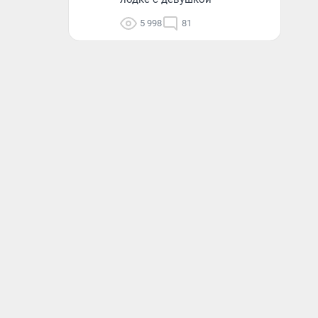
5 998
81