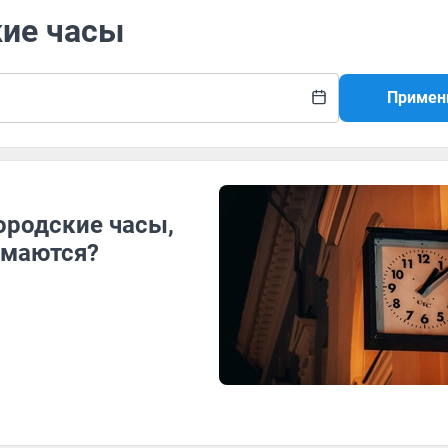
кие часы
Примен
городские часы,
ломаются?