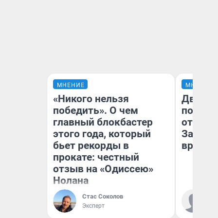
МНЕНИЕ
МНЕНИЕ
«Никого нельзя
Два ми
победить». О чем
подъем
главный блокбастер
от 100 
этого года, который
Забайк
бьет рекорды в
врачей 
прокате: честный
отзыв на «Одиссею»
Нолана
Ко
Стас Соколов
«Р
Эксперт