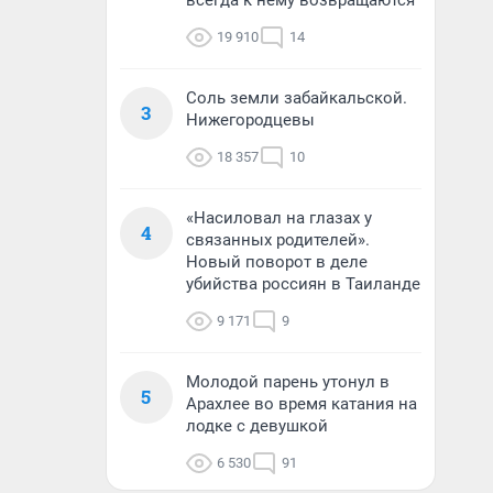
всегда к нему возвращаются
19 910
14
Соль земли забайкальской.
3
Нижегородцевы
18 357
10
«Насиловал на глазах у
4
связанных родителей».
Новый поворот в деле
убийства россиян в Таиланде
9 171
9
Молодой парень утонул в
5
Арахлее во время катания на
лодке с девушкой
6 530
91