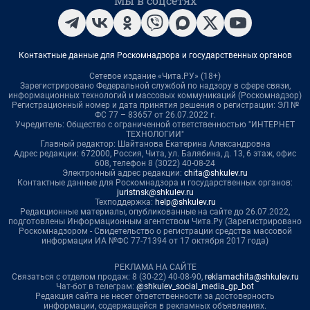
Мы в соцсетях
Контактные данные для Роскомнадзора и государственных органов
Сетевое издание «Чита.РУ» (18+)
Зарегистрировано Федеральной службой по надзору в сфере связи,
информационных технологий и массовых коммуникаций (Роскомнадзор)
Регистрационный номер и дата принятия решения о регистрации: ЭЛ №
ФС 77 – 83657 от 26.07.2022 г.
Учредитель: Общество с ограниченной ответственностью "ИНТЕРНЕТ
ТЕХНОЛОГИИ"
Главный редактор: Шайтанова Екатерина Александровна
Адрес редакции: 672000, Россия, Чита, ул. Балябина, д. 13, 6 этаж, офис
608, телефон 8 (3022) 40-08-24
Электронный адрес редакции:
chita@shkulev.ru
Контактные данные для Роскомнадзора и государственных органов:
juristnsk@shkulev.ru
Техподдержка:
help@shkulev.ru
Редакционные материалы, опубликованные на сайте до 26.07.2022,
подготовлены Информационным агентством Чита.Ру (Зарегистрировано
Роскомнадзором - Свидетельство о регистрации средства массовой
информации ИА №ФС 77-71394 от 17 октября 2017 года)
РЕКЛАМА НА САЙТЕ
Связаться с отделом продаж: 8 (30-22) 40-08-90,
reklamachita@shkulev.ru
Чат-бот в телеграм:
@shkulev_social_media_gp_bot
Редакция сайта не несет ответственности за достоверность
информации, содержащейся в рекламных объявлениях.