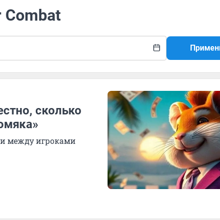
r Combat
Примен
естно, сколько
хомяка»
ли между игроками