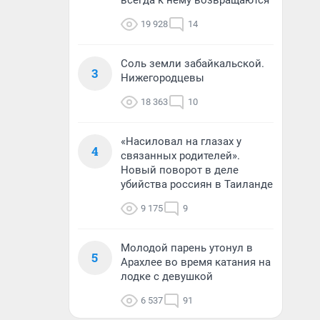
всегда к нему возвращаются
19 928
14
Соль земли забайкальской.
3
Нижегородцевы
18 363
10
«Насиловал на глазах у
4
связанных родителей».
Новый поворот в деле
убийства россиян в Таиланде
9 175
9
Молодой парень утонул в
5
Арахлее во время катания на
лодке с девушкой
6 537
91