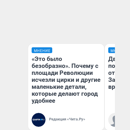
МНЕНИЕ
МНЕНИЕ
«Это было
Два ми
безобразно». Почему с
подъем
площади Революции
от 100 
исчезли цирки и другие
Забайк
маленькие детали,
врачей 
которые делают город
удобнее
Ко
Редакция «Чита.Ру»
«Р