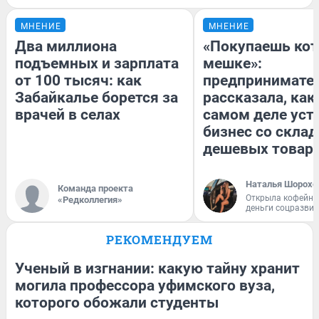
МНЕНИЕ
МНЕНИЕ
Два миллиона
«Покупаешь кот
подъемных и зарплата
мешке»:
от 100 тысяч: как
предпринимате
Забайкалье борется за
рассказала, как
врачей в селах
самом деле уст
бизнес со скла
дешевых товар
Наталья Шорохо
Команда проекта
Открыла кофейну
«Редколлегия»
деньги соцразви
РЕКОМЕНДУЕМ
Ученый в изгнании: какую тайну хранит
могила профессора уфимского вуза,
которого обожали студенты