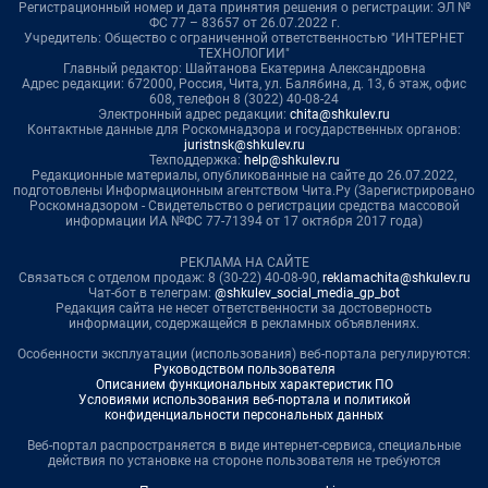
Регистрационный номер и дата принятия решения о регистрации: ЭЛ №
ФС 77 – 83657 от 26.07.2022 г.
Учредитель: Общество с ограниченной ответственностью "ИНТЕРНЕТ
ТЕХНОЛОГИИ"
Главный редактор: Шайтанова Екатерина Александровна
Адрес редакции: 672000, Россия, Чита, ул. Балябина, д. 13, 6 этаж, офис
608, телефон 8 (3022) 40-08-24
Электронный адрес редакции:
chita@shkulev.ru
Контактные данные для Роскомнадзора и государственных органов:
juristnsk@shkulev.ru
Техподдержка:
help@shkulev.ru
Редакционные материалы, опубликованные на сайте до 26.07.2022,
подготовлены Информационным агентством Чита.Ру (Зарегистрировано
Роскомнадзором - Свидетельство о регистрации средства массовой
информации ИА №ФС 77-71394 от 17 октября 2017 года)
РЕКЛАМА НА САЙТЕ
Связаться с отделом продаж: 8 (30-22) 40-08-90,
reklamachita@shkulev.ru
Чат-бот в телеграм:
@shkulev_social_media_gp_bot
Редакция сайта не несет ответственности за достоверность
информации, содержащейся в рекламных объявлениях.
Особенности эксплуатации (использования) веб-портала регулируются:
Руководством пользователя
Описанием функциональных характеристик ПО
Условиями использования веб-портала и политикой
конфиденциальности персональных данных
Веб-портал распространяется в виде интернет-сервиса, специальные
действия по установке на стороне пользователя не требуются