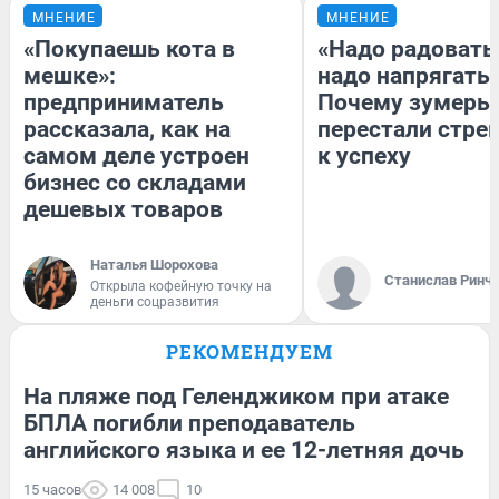
МНЕНИЕ
МНЕНИЕ
«Покупаешь кота в
«Надо радоватьс
мешке»:
надо напрягатьс
предприниматель
Почему зумеры
рассказала, как на
перестали стре
самом деле устроен
к успеху
бизнес со складами
дешевых товаров
Наталья Шорохова
Станислав Ринч
Открыла кофейную точку на
деньги соцразвития
РЕКОМЕНДУЕМ
На пляже под Геленджиком при атаке
БПЛА погибли преподаватель
английского языка и ее 12-летняя дочь
15 часов
14 008
10