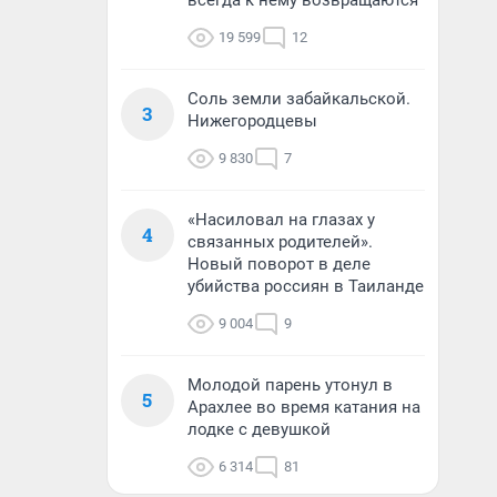
всегда к нему возвращаются
19 599
12
Соль земли забайкальской.
3
Нижегородцевы
9 830
7
«Насиловал на глазах у
4
связанных родителей».
Новый поворот в деле
убийства россиян в Таиланде
9 004
9
Молодой парень утонул в
5
Арахлее во время катания на
лодке с девушкой
6 314
81