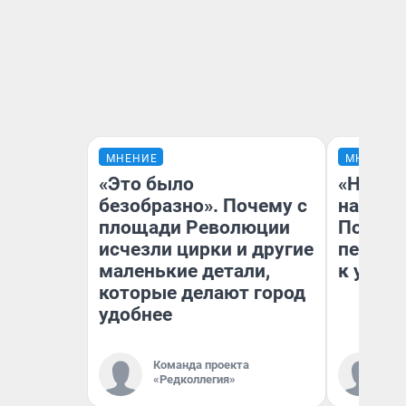
МНЕНИЕ
МНЕНИЕ
«Это было
«Надо 
безобразно». Почему с
надо н
площади Революции
Почему
исчезли цирки и другие
перест
маленькие детали,
к успех
которые делают город
удобнее
Команда проекта
Ст
«Редколлегия»