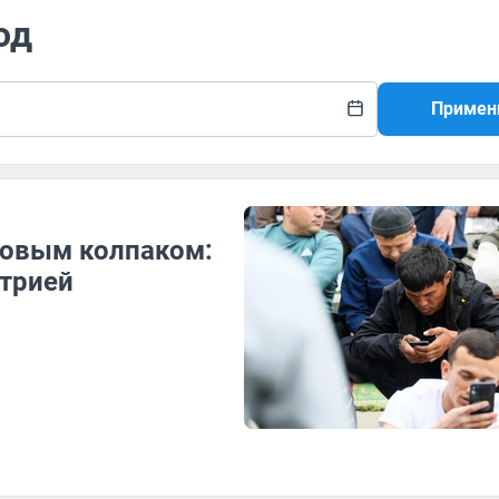
од
Примен
овым колпаком:
етрией