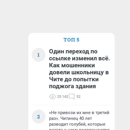
ТОП 5
Один переход по
1
ссылке изменил всё.
Как мошенники
довели школьницу в
Чите до попытки
поджога здания
25 142
52
«Не привози их мне в третий
2
раз». Читинец 40 лет
разводит голубей, которые