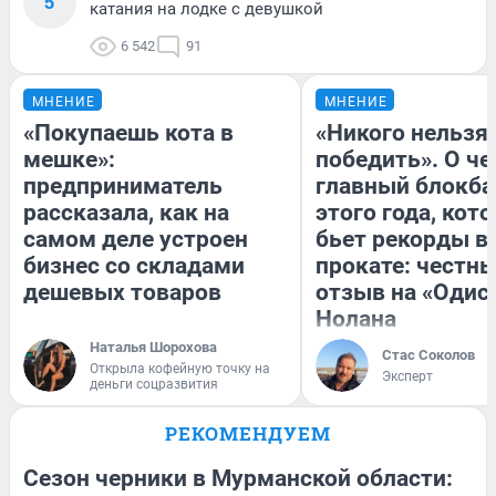
5
катания на лодке с девушкой
6 542
91
МНЕНИЕ
МНЕНИЕ
«Покупаешь кота в
«Никого нельзя
мешке»:
победить». О ч
предприниматель
главный блокба
рассказала, как на
этого года, кот
самом деле устроен
бьет рекорды в
бизнес со складами
прокате: честн
дешевых товаров
отзыв на «Одис
Нолана
Наталья Шорохова
Стас Соколов
Открыла кофейную точку на
Эксперт
деньги соцразвития
РЕКОМЕНДУЕМ
Сезон черники в Мурманской области: