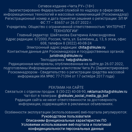
Сетевое издание «Чита.РУ» (18+)
Зарегистрировано Федеральной службой по надзору в сфере связи,
информационных технологий и массовых коммуникаций (Роскомнадзор)
Регистрационный номер и дата принятия решения о регистрации: ЭЛ №
ФС 77 – 83657 от 26.07.2022 г.
Учредитель: Общество с ограниченной ответственностью "ИНТЕРНЕТ
ТЕХНОЛОГИИ"
Главный редактор: Шайтанова Екатерина Александровна
Адрес редакции: 672000, Россия, Чита, ул. Балябина, д. 13, 6 этаж, офис
608, телефон 8 (3022) 40-08-24
Электронный адрес редакции:
chita@shkulev.ru
Контактные данные для Роскомнадзора и государственных органов:
juristnsk@shkulev.ru
Техподдержка:
help@shkulev.ru
Редакционные материалы, опубликованные на сайте до 26.07.2022,
подготовлены Информационным агентством Чита.Ру (Зарегистрировано
Роскомнадзором - Свидетельство о регистрации средства массовой
информации ИА №ФС 77-71394 от 17 октября 2017 года)
РЕКЛАМА НА САЙТЕ
Связаться с отделом продаж: 8 (30-22) 40-08-90,
reklamachita@shkulev.ru
Чат-бот в телеграм:
@shkulev_social_media_gp_bot
Редакция сайта не несет ответственности за достоверность
информации, содержащейся в рекламных объявлениях.
Особенности эксплуатации (использования) веб-портала регулируются:
Руководством пользователя
Описанием функциональных характеристик ПО
Условиями использования веб-портала и политикой
конфиденциальности персональных данных