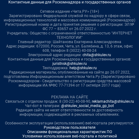
Контактные данные для Роскомнадзора и государственных органов
Сетевое издание «Чита.РУ» (18+)
Зарегистрировано Федеральной службой по надзору в сфере связи,
информационных технологий и массовых коммуникаций (Роскомнадзор)
Регистрационный номер и дата принятия решения о регистрации: ЭЛ №
ФС 77 – 83657 от 26.07.2022 г.
Учредитель: Общество с ограниченной ответственностью "ИНТЕРНЕТ
ТЕХНОЛОГИИ"
Главный редактор: Шайтанова Екатерина Александровна
Адрес редакции: 672000, Россия, Чита, ул. Балябина, д. 13, 6 этаж, офис
608, телефон 8 (3022) 40-08-24
Электронный адрес редакции:
chita@shkulev.ru
Контактные данные для Роскомнадзора и государственных органов:
juristnsk@shkulev.ru
Техподдержка:
help@shkulev.ru
Редакционные материалы, опубликованные на сайте до 26.07.2022,
подготовлены Информационным агентством Чита.Ру (Зарегистрировано
Роскомнадзором - Свидетельство о регистрации средства массовой
информации ИА №ФС 77-71394 от 17 октября 2017 года)
РЕКЛАМА НА САЙТЕ
Связаться с отделом продаж: 8 (30-22) 40-08-90,
reklamachita@shkulev.ru
Чат-бот в телеграм:
@shkulev_social_media_gp_bot
Редакция сайта не несет ответственности за достоверность
информации, содержащейся в рекламных объявлениях.
Особенности эксплуатации (использования) веб-портала регулируются:
Руководством пользователя
Описанием функциональных характеристик ПО
Условиями использования веб-портала и политикой