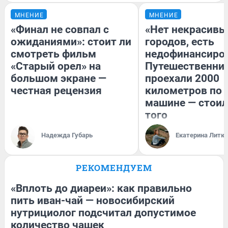
МНЕНИЕ
МНЕНИЕ
«Финал не совпал с
«Нет некрасивы
ожиданиями»: стоит ли
городов, есть
смотреть фильм
недофинансиро
«Старый орел» на
Путешественни
большом экране —
проехали 2000
честная рецензия
километров по 
машине — стоил
того
Надежда Губарь
Екатерина Литк
РЕКОМЕНДУЕМ
«Вплоть до диареи»: как правильно
пить иван-чай — новосибирский
нутрициолог подсчитал допустимое
количество чашек