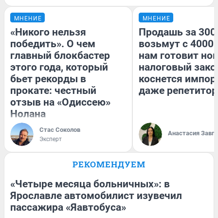
МНЕНИЕ
МНЕНИЕ
«Никого нельзя
Продашь за 3000
победить». О чем
возьмут с 4000.
главный блокбастер
нам готовит но
этого года, который
налоговый зако
бьет рекорды в
коснется импор
прокате: честный
даже репетитор
отзыв на «Одиссею»
Нолана
Стас Соколов
Анастасия Завг
Эксперт
РЕКОМЕНДУЕМ
«Четыре месяца больничных»: в
Ярославле автомобилист изувечил
пассажира «Яавтобуса»