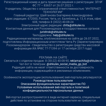
Регистрационный номер и дата принятия решения о регистрации: ЭЛ №
ФС 77 – 83657 от 26.07.2022 г.
Учредитель: Общество с ограниченной ответственностью "ИНТЕРНЕТ
ТЕХНОЛОГИИ"
Главный редактор: Шайтанова Екатерина Александровна
Адрес редакции: 672000, Россия, Чита, ул. Балябина, д. 13, 6 этаж, офис
608, телефон 8 (3022) 40-08-24
Электронный адрес редакции:
chita@shkulev.ru
Контактные данные для Роскомнадзора и государственных органов:
juristnsk@shkulev.ru
Техподдержка:
help@shkulev.ru
Редакционные материалы, опубликованные на сайте до 26.07.2022,
подготовлены Информационным агентством Чита.Ру (Зарегистрировано
Роскомнадзором - Свидетельство о регистрации средства массовой
информации ИА №ФС 77-71394 от 17 октября 2017 года)
РЕКЛАМА НА САЙТЕ
Связаться с отделом продаж: 8 (30-22) 40-08-90,
reklamachita@shkulev.ru
Чат-бот в телеграм:
@shkulev_social_media_gp_bot
Редакция сайта не несет ответственности за достоверность
информации, содержащейся в рекламных объявлениях.
Особенности эксплуатации (использования) веб-портала регулируются:
Руководством пользователя
Описанием функциональных характеристик ПО
Условиями использования веб-портала и политикой
конфиденциальности персональных данных
Веб-портал распространяется в виде интернет-сервиса, специальные
действия по установке на стороне пользователя не требуются