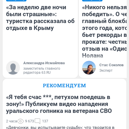
«За неделю две ночи
«Никого нельзя
были страшные»:
победить». О ч
туристка рассказала об
главный блокба
отдыхе в Крыму
этого года, кот
бьет рекорды в
прокате: честн
отзыв на «Одис
Нолана
Александра Исмайлова
Стас Соколов
заместитель главного
Эксперт
редактора 63.RU
РЕКОМЕНДУЕМ
«Я тебя счас ***, петухом поедешь в
зону!» Публикуем видео нападения
уральского гопника на ветерана СВО
2 часа
9 673
137
«Девчонки, вы испытываете судьбу»: что творится в