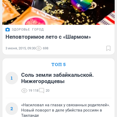
ЗДОРОВЬЕ
ГОРОД
Неповторимое лето с «Шармом»
3 июня, 2015, 09:30
698
ТОП 5
Соль земли забайкальской.
1
Нижегородцевы
19 118
20
«Насиловал на глазах у связанных родителей».
2
Новый поворот в деле убийства россиян в
Таиланде