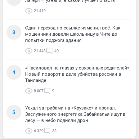
лагеря — узнали, в какой лучше попасть
21 419
Один переход по ссылке изменил всё. Как
3
мошенники довели школьницу в Чите до
попытки поджога здания
21 443
40
«Насиловал на глазах у связанных родителей».
4
Новый поворот в деле убийства россиян в
Таиланде
8 007
9
Уехал за грибами на «Крузаке» и пропал.
5
Заслуженного энергетика Забайкалья ищут в
лесу — в небо подняли дрон
6 329
38