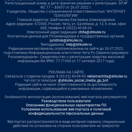
Регистрационный номер и дата принятия решения о регистрации: ЭЛ №
ФС 77 – 83657 от 26.07.2022 г.
Учредитель: Общество с ограниченной ответственностью "ИНТЕРНЕТ
ТЕХНОЛОГИИ"
Главный редактор: Шайтанова Екатерина Александровна
Адрес редакции: 672000, Россия, Чита, ул. Балябина, д. 13, 6 этаж, офис
608, телефон 8 (3022) 40-08-24
Электронный адрес редакции:
chita@shkulev.ru
Контактные данные для Роскомнадзора и государственных органов:
juristnsk@shkulev.ru
Техподдержка:
help@shkulev.ru
Редакционные материалы, опубликованные на сайте до 26.07.2022,
подготовлены Информационным агентством Чита.Ру (Зарегистрировано
Роскомнадзором - Свидетельство о регистрации средства массовой
информации ИА №ФС 77-71394 от 17 октября 2017 года)
РЕКЛАМА НА САЙТЕ
Связаться с отделом продаж: 8 (30-22) 40-08-90,
reklamachita@shkulev.ru
Чат-бот в телеграм:
@shkulev_social_media_gp_bot
Редакция сайта не несет ответственности за достоверность
информации, содержащейся в рекламных объявлениях.
Особенности эксплуатации (использования) веб-портала регулируются:
Руководством пользователя
Описанием функциональных характеристик ПО
Условиями использования веб-портала и политикой
конфиденциальности персональных данных
Веб-портал распространяется в виде интернет-сервиса, специальные
действия по установке на стороне пользователя не требуются