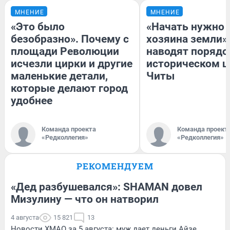
МНЕНИЕ
МНЕНИЕ
«Это было
«Начать нужно 
безобразно». Почему с
хозяина земли».
площади Революции
наводят порядо
исчезли цирки и другие
историческом ц
маленькие детали,
Читы
которые делают город
удобнее
Команда проекта
Команда проект
«Редколлегия»
«Редколлегия»
РЕКОМЕНДУЕМ
«Дед разбушевался»: SHAMAN довел
Мизулину — что он натворил
4 августа
15 821
13
Новости ХМАО за 5 августа: муж дает деньги Айзе,