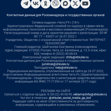
Контактные данные для Роскомнадзора и государственных органов
Сетевое издание «Чита.РУ» (18+)
Зарегистрировано Федеральной службой по надзору в сфере связи,
информационных технологий и массовых коммуникаций (Роскомнадзор)
Регистрационный номер и дата принятия решения о регистрации: ЭЛ №
ФС 77 – 83657 от 26.07.2022 г.
Учредитель: Общество с ограниченной ответственностью "ИНТЕРНЕТ
ТЕХНОЛОГИИ"
Главный редактор: Шайтанова Екатерина Александровна
Адрес редакции: 672000, Россия, Чита, ул. Балябина, д. 13, 6 этаж, офис
608, телефон 8 (3022) 40-08-24
Электронный адрес редакции:
chita@shkulev.ru
Контактные данные для Роскомнадзора и государственных органов:
juristnsk@shkulev.ru
Техподдержка:
help@shkulev.ru
Редакционные материалы, опубликованные на сайте до 26.07.2022,
подготовлены Информационным агентством Чита.Ру (Зарегистрировано
Роскомнадзором - Свидетельство о регистрации средства массовой
информации ИА №ФС 77-71394 от 17 октября 2017 года)
РЕКЛАМА НА САЙТЕ
Связаться с отделом продаж: 8 (30-22) 40-08-90,
reklamachita@shkulev.ru
Чат-бот в телеграм:
@shkulev_social_media_gp_bot
Редакция сайта не несет ответственности за достоверность
информации, содержащейся в рекламных объявлениях.