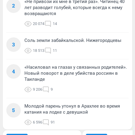
«Не привози их мне в третий раз». Читинец 40
2
лет разводит голубей, которые всегда к нему
возвращаются
20 074
14
Соль земли забайкальской. Нижегородцевы
3
18 513
11
«Насиловал на глазах у связанных родителей».
4
Новый поворот в деле убийства россиян в
Таиланде
9 206
9
Молодой парень утонул в Арахлее во время
5
катания на лодке с девушкой
6 596
91