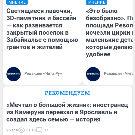
МНЕНИЕ
МНЕНИЕ
Светящиеся лавочки,
«Это было
3D‑памятник и бассейн
безобразно». П
— как развивается
площади Револ
закрытый поселок в
исчезли цирки и
Забайкалье с помощью
маленькие дета
грантов и жителей
которые делают
удобнее
Редакция «Чита.Ру»
Редакция «Чита
РЕКОМЕНДУЕМ
«Мечтал о большой жизни»: иностранец
из Камеруна переехал в Ярославль и
создал здесь семью — история
2 часа
3 016
17