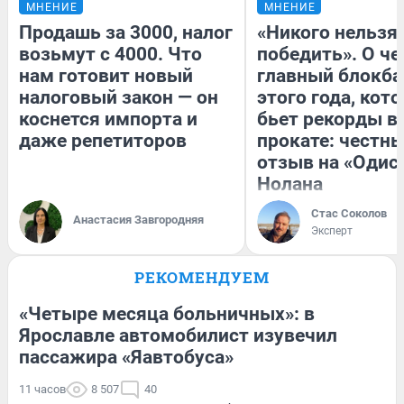
МНЕНИЕ
МНЕНИЕ
Продашь за 3000, налог
«Никого нельзя
возьмут с 4000. Что
победить». О ч
нам готовит новый
главный блокба
налоговый закон — он
этого года, кот
коснется импорта и
бьет рекорды в
даже репетиторов
прокате: честн
отзыв на «Одис
Нолана
Стас Соколов
Анастасия Завгородняя
Эксперт
РЕКОМЕНДУЕМ
«Четыре месяца больничных»: в
Ярославле автомобилист изувечил
пассажира «Яавтобуса»
11 часов
8 507
40