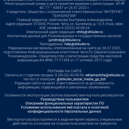
Регистрационный номер и дата принятия решения о регистрации: ЭЛ №
ФС 77 – 83657 от 26.07.2022 г.
Учредитель: Общество с ограниченной ответственностью "ИНТЕРНЕТ
ТЕХНОЛОГИИ"
Главный редактор: Шайтанова Екатерина Александровна
Адрес редакции: 672000, Россия, Чита, ул. Балябина, д. 13, 6 этаж, офис
608, телефон 8 (3022) 40-08-24
Электронный адрес редакции:
chita@shkulev.ru
Контактные данные для Роскомнадзора и государственных органов:
juristnsk@shkulev.ru
Техподдержка:
help@shkulev.ru
Редакционные материалы, опубликованные на сайте до 26.07.2022,
подготовлены Информационным агентством Чита.Ру (Зарегистрировано
Роскомнадзором - Свидетельство о регистрации средства массовой
информации ИА №ФС 77-71394 от 17 октября 2017 года)
РЕКЛАМА НА САЙТЕ
Связаться с отделом продаж: 8 (30-22) 40-08-90,
reklamachita@shkulev.ru
Чат-бот в телеграм:
@shkulev_social_media_gp_bot
Редакция сайта не несет ответственности за достоверность
информации, содержащейся в рекламных объявлениях.
Особенности эксплуатации (использования) веб-портала регулируются:
Руководством пользователя
Описанием функциональных характеристик ПО
Условиями использования веб-портала и политикой
конфиденциальности персональных данных
Веб-портал распространяется в виде интернет-сервиса, специальные
действия по установке на стороне пользователя не требуются