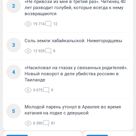
«Не привози их мне в третий раз». Читинец 40
2
лет разводит голубей, которые всегда к нему
возвращаются
19 714
12
Соль земли забайкальской. Нижегородцевы
3
12 929
8
«Насиловал на глазах у связанных родителей».
4
Новый поворот в деле убийства россиян в
Таиланде
9 075
9
Молодой парень утонул в Арахлее во время
5
катания на лодке с девушкой
6 390
81