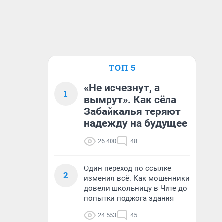
ТОП 5
«Не исчезнут, а
1
вымрут». Как сёла
Забайкалья теряют
надежду на будущее
26 400
48
Один переход по ссылке
2
изменил всё. Как мошенники
довели школьницу в Чите до
попытки поджога здания
24 553
45