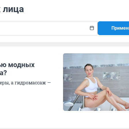
 лица
Примен
щью модных
за?
феры, а гидромассаж —