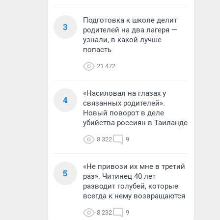
Подготовка к школе делит
3
родителей на два лагеря —
узнали, в какой лучше
попасть
21 472
«Насиловал на глазах у
4
связанных родителей».
Новый поворот в деле
убийства россиян в Таиланде
8 322
9
«Не привози их мне в третий
5
раз». Читинец 40 лет
разводит голубей, которые
всегда к нему возвращаются
8 232
9