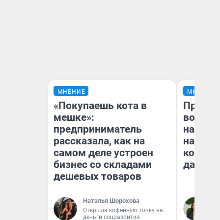
МНЕНИЕ
МНЕНИЕ
«Покупаешь кота в
Продаш
мешке»:
возьмут
предприниматель
нам го
рассказала, как на
налого
самом деле устроен
коснет
бизнес со складами
даже р
дешевых товаров
Наталья Шорохова
Ан
Открыла кофейную точку на
деньги соцразвития