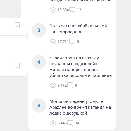
всегда к нему возвращаются
19 804
12
Соль земли забайкальской.
3
Нижегородцевы
17 711
8
«Насиловал на глазах у
4
связанных родителей».
Новый поворот в деле
убийства россиян в Таиланде
9 112
9
Молодой парень утонул в
5
Арахлее во время катания на
лодке с девушкой
6 446
84