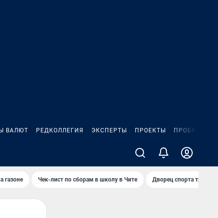
Ы ВАЛЮТ
РЕДКОЛЛЕГИЯ
ЭКСПЕРТЫ
ПРОЕКТЫ
ПРОБКИ
ИГ
а газоне
Чек-лист по сборам в школу в Чите
Дворец спорта требую