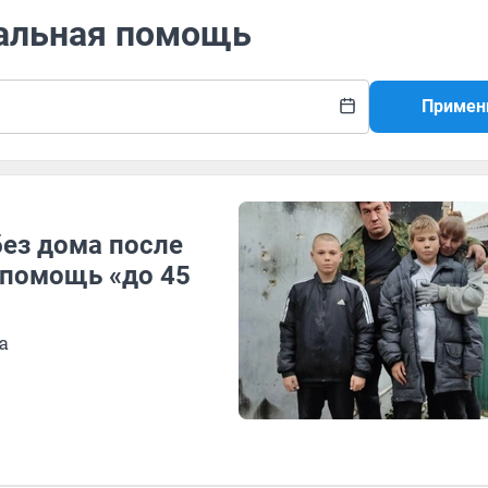
иальная помощь
Примен
без дома после
 помощь «до 45
а