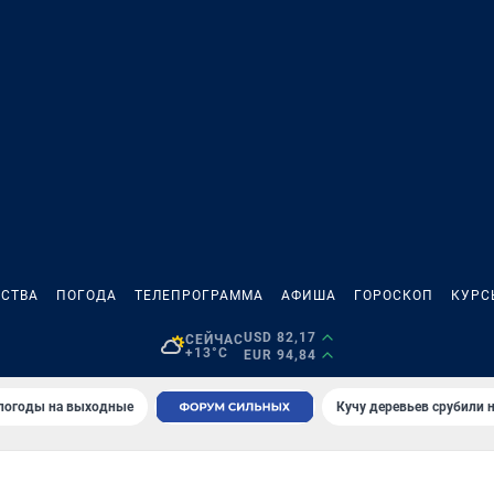
СТВА
ПОГОДА
ТЕЛЕПРОГРАММА
АФИША
ГОРОСКОП
КУРС
USD 82,17
СЕЙЧАС
+13°C
EUR 94,84
 погоды на выходные
Кучу деревьев срубили н