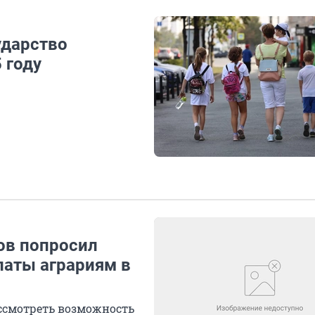
ударство
 году
ов попросил
латы аграриям в
ассмотреть возможность