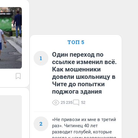
ТОП 5
Один переход по
1
ссылке изменил всё.
Как мошенники
довели школьницу в
Чите до попытки
поджога здания
25 235
52
«Не привози их мне в третий
2
раз». Читинец 40 лет
разводит голубей, которые