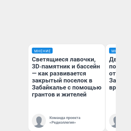
МНЕНИЕ
МНЕНИЕ
Светящиеся лавочки,
Два ми
3D‑памятник и бассейн
подъем
— как развивается
от 100 
закрытый поселок в
Забайк
Забайкалье с помощью
врачей 
грантов и жителей
Команда проекта
Ко
«Редколлегия»
«Р