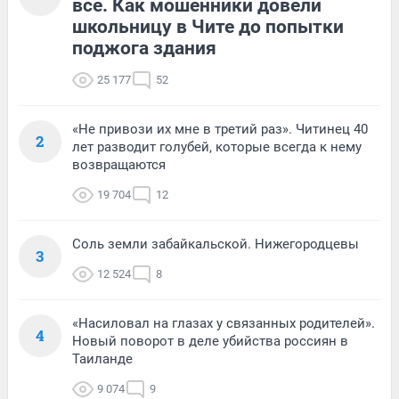
всё. Как мошенники довели
школьницу в Чите до попытки
поджога здания
25 177
52
«Не привози их мне в третий раз». Читинец 40
2
лет разводит голубей, которые всегда к нему
возвращаются
19 704
12
Соль земли забайкальской. Нижегородцевы
3
12 524
8
«Насиловал на глазах у связанных родителей».
4
Новый поворот в деле убийства россиян в
Таиланде
9 074
9