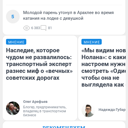
Молодой парень утонул в Арахлее во время
5
катания на лодке с девушкой
6 383
81
МНЕНИЕ
МНЕНИЕ
Наследие, которое
«Мы видим нов
чудом не развалилось:
Нолана»: с каки
транспортный эксперт
настроем нужн
разнес миф о «вечных»
смотреть «Одис
советских дорогах
чтобы она не
выглядела как 
Олег Арефьев
Блогер, предприниматель,
Надежда Губарь
владелец в транспортном
бизнесе
РЕКОМЕНДУЕМ