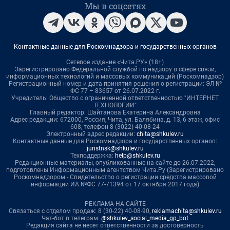
Мы в соцсетях
Контактные данные для Роскомнадзора и государственных органов
Сетевое издание «Чита.РУ» (18+)
Зарегистрировано Федеральной службой по надзору в сфере связи,
информационных технологий и массовых коммуникаций (Роскомнадзор)
Регистрационный номер и дата принятия решения о регистрации: ЭЛ №
ФС 77 – 83657 от 26.07.2022 г.
Учредитель: Общество с ограниченной ответственностью "ИНТЕРНЕТ
ТЕХНОЛОГИИ"
Главный редактор: Шайтанова Екатерина Александровна
Адрес редакции: 672000, Россия, Чита, ул. Балябина, д. 13, 6 этаж, офис
608, телефон 8 (3022) 40-08-24
Электронный адрес редакции:
chita@shkulev.ru
Контактные данные для Роскомнадзора и государственных органов:
juristnsk@shkulev.ru
Техподдержка:
help@shkulev.ru
Редакционные материалы, опубликованные на сайте до 26.07.2022,
подготовлены Информационным агентством Чита.Ру (Зарегистрировано
Роскомнадзором - Свидетельство о регистрации средства массовой
информации ИА №ФС 77-71394 от 17 октября 2017 года)
РЕКЛАМА НА САЙТЕ
Связаться с отделом продаж: 8 (30-22) 40-08-90,
reklamachita@shkulev.ru
Чат-бот в телеграм:
@shkulev_social_media_gp_bot
Редакция сайта не несет ответственности за достоверность