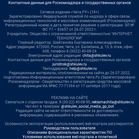
Контактные данные для Роскомнадзора и государственных органов
Сетевое издание «Чита.РУ» (18+)
Зарегистрировано Федеральной службой по надзору в сфере связи,
информационных технологий и массовых коммуникаций (Роскомнадзор)
Регистрационный номер и дата принятия решения о регистрации: ЭЛ №
ФС 77 – 83657 от 26.07.2022 г.
Учредитель: Общество с ограниченной ответственностью "ИНТЕРНЕТ
ТЕХНОЛОГИИ"
Главный редактор: Шайтанова Екатерина Александровна
Адрес редакции: 672000, Россия, Чита, ул. Балябина, д. 13, 6 этаж, офис
608, телефон 8 (3022) 40-08-24
Электронный адрес редакции:
chita@shkulev.ru
Контактные данные для Роскомнадзора и государственных органов:
juristnsk@shkulev.ru
Техподдержка:
help@shkulev.ru
Редакционные материалы, опубликованные на сайте до 26.07.2022,
подготовлены Информационным агентством Чита.Ру (Зарегистрировано
Роскомнадзором - Свидетельство о регистрации средства массовой
информации ИА №ФС 77-71394 от 17 октября 2017 года)
РЕКЛАМА НА САЙТЕ
Связаться с отделом продаж: 8 (30-22) 40-08-90,
reklamachita@shkulev.ru
Чат-бот в телеграм:
@shkulev_social_media_gp_bot
Редакция сайта не несет ответственности за достоверность
информации, содержащейся в рекламных объявлениях.
Особенности эксплуатации (использования) веб-портала регулируются:
Руководством пользователя
Описанием функциональных характеристик ПО
Условиями использования веб-портала и политикой