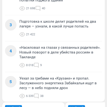
попытки поджога здания
21 698
40
Подготовка к школе делит родителей на два
3
лагеря — узнали, в какой лучше попасть
21 422
«Насиловал на глазах у связанных родителей».
4
Новый поворот в деле убийства россиян в
Таиланде
8 018
9
Уехал за грибами на «Крузаке» и пропал.
5
Заслуженного энергетика Забайкалья ищут в
лесу — в небо подняли дрон
6 339
38