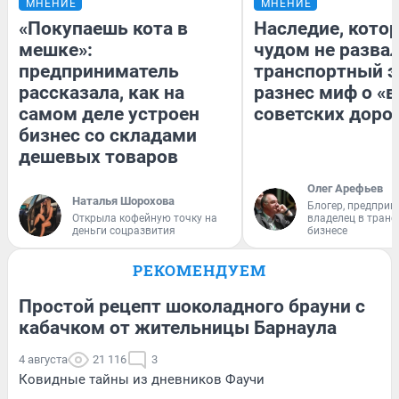
МНЕНИЕ
МНЕНИЕ
«Покупаешь кота в
Наследие, кото
мешке»:
чудом не разва
предприниматель
транспортный э
рассказала, как на
разнес миф о «
самом деле устроен
советских доро
бизнес со складами
дешевых товаров
Олег Арефьев
Наталья Шорохова
Блогер, предприн
Открыла кофейную точку на
владелец в тран
деньги соцразвития
бизнесе
РЕКОМЕНДУЕМ
Простой рецепт шоколадного брауни с
кабачком от жительницы Барнаула
4 августа
21 116
3
Ковидные тайны из дневников Фаучи