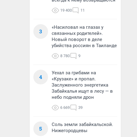
всегда к нему возвращаются
19 400
11
«Насиловал на глазах у
3
связанных родителей».
Новый поворот в деле
убийства россиян в Таиланде
8 780
9
Уехал за грибами на
4
«Крузаке» и пропал.
Заслуженного энергетика
Забайкалья ищут в лесу — в
небо подняли дрон
6 669
39
Соль земли забайкальской.
5
Нижегородцевы