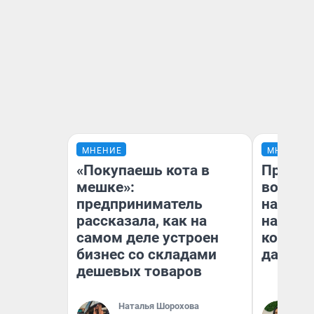
МНЕНИЕ
МНЕНИЕ
«Покупаешь кота в
Продаш
мешке»:
возьмут
предприниматель
нам го
рассказала, как на
налого
самом деле устроен
коснет
бизнес со складами
даже р
дешевых товаров
Наталья Шорохова