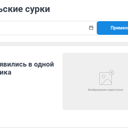
ьские сурки
Примен
явились в одной
ника