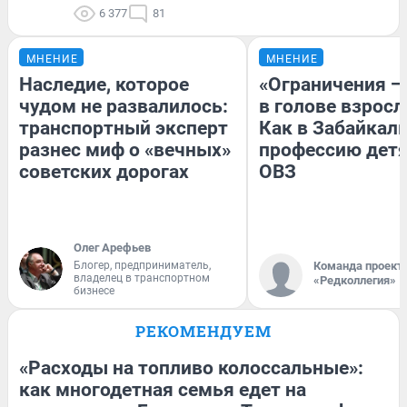
6 377
81
МНЕНИЕ
МНЕНИЕ
Наследие, которое
«Ограничения —
чудом не развалилось:
в голове взросл
транспортный эксперт
Как в Забайкал
разнес миф о «вечных»
профессию детя
советских дорогах
ОВЗ
Олег Арефьев
Блогер, предприниматель,
Команда проект
владелец в транспортном
«Редколлегия»
бизнесе
РЕКОМЕНДУЕМ
«Расходы на топливо колоссальные»:
как многодетная семья едет на