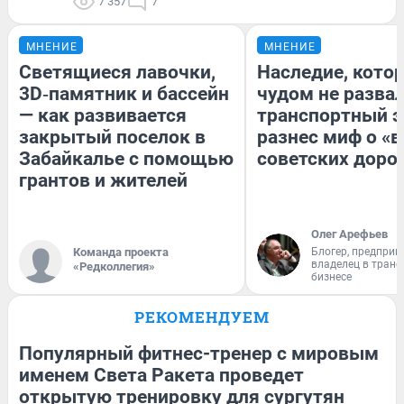
7 357
7
МНЕНИЕ
МНЕНИЕ
Светящиеся лавочки,
Наследие, кото
3D‑памятник и бассейн
чудом не разва
— как развивается
транспортный э
закрытый поселок в
разнес миф о «
Забайкалье с помощью
советских доро
грантов и жителей
Олег Арефьев
Команда проекта
Блогер, предприн
владелец в тран
«Редколлегия»
бизнесе
РЕКОМЕНДУЕМ
Популярный фитнес-тренер с мировым
именем Света Ракета проведет
открытую тренировку для сургутян