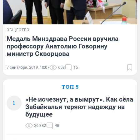
ОБЩЕСТВО
Медаль Минздрава России вручила
профессору Анатолию Говорину
министр Скворцова
7 сентября, 2019, 10:07
653
15
ТОП 5
«Не исчезнут, а вымрут». Как сёла
1
Забайкалья теряют надежду на
будущее
26 382
48