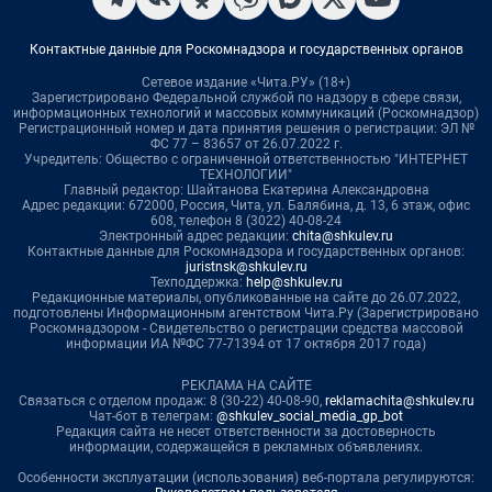
Контактные данные для Роскомнадзора и государственных органов
Сетевое издание «Чита.РУ» (18+)
Зарегистрировано Федеральной службой по надзору в сфере связи,
информационных технологий и массовых коммуникаций (Роскомнадзор)
Регистрационный номер и дата принятия решения о регистрации: ЭЛ №
ФС 77 – 83657 от 26.07.2022 г.
Учредитель: Общество с ограниченной ответственностью "ИНТЕРНЕТ
ТЕХНОЛОГИИ"
Главный редактор: Шайтанова Екатерина Александровна
Адрес редакции: 672000, Россия, Чита, ул. Балябина, д. 13, 6 этаж, офис
608, телефон 8 (3022) 40-08-24
Электронный адрес редакции:
chita@shkulev.ru
Контактные данные для Роскомнадзора и государственных органов:
juristnsk@shkulev.ru
Техподдержка:
help@shkulev.ru
Редакционные материалы, опубликованные на сайте до 26.07.2022,
подготовлены Информационным агентством Чита.Ру (Зарегистрировано
Роскомнадзором - Свидетельство о регистрации средства массовой
информации ИА №ФС 77-71394 от 17 октября 2017 года)
РЕКЛАМА НА САЙТЕ
Связаться с отделом продаж: 8 (30-22) 40-08-90,
reklamachita@shkulev.ru
Чат-бот в телеграм:
@shkulev_social_media_gp_bot
Редакция сайта не несет ответственности за достоверность
информации, содержащейся в рекламных объявлениях.
Особенности эксплуатации (использования) веб-портала регулируются: