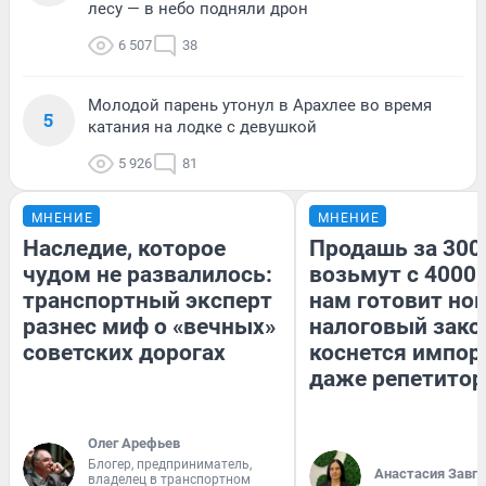
лесу — в небо подняли дрон
6 507
38
Молодой парень утонул в Арахлее во время
5
катания на лодке с девушкой
5 926
81
МНЕНИЕ
МНЕНИЕ
Наследие, которое
Продашь за 3000
чудом не развалилось:
возьмут с 4000.
транспортный эксперт
нам готовит но
разнес миф о «вечных»
налоговый зако
советских дорогах
коснется импор
даже репетитор
Олег Арефьев
Блогер, предприниматель,
Анастасия Завг
владелец в транспортном