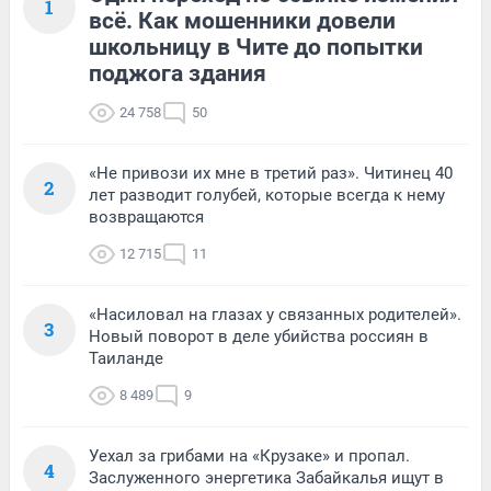
1
всё. Как мошенники довели
школьницу в Чите до попытки
поджога здания
24 758
50
«Не привози их мне в третий раз». Читинец 40
2
лет разводит голубей, которые всегда к нему
возвращаются
12 715
11
«Насиловал на глазах у связанных родителей».
3
Новый поворот в деле убийства россиян в
Таиланде
8 489
9
Уехал за грибами на «Крузаке» и пропал.
4
Заслуженного энергетика Забайкалья ищут в