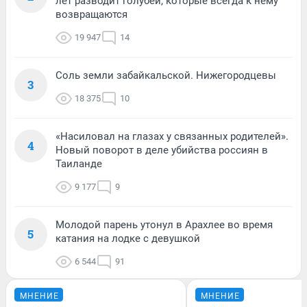
лет разводит голубей, которые всегда к нему
возвращаются
19 947
14
Соль земли забайкальской. Нижегородцевы
3
18 375
10
«Насиловал на глазах у связанных родителей».
4
Новый поворот в деле убийства россиян в
Таиланде
9 177
9
Молодой парень утонул в Арахлее во время
5
катания на лодке с девушкой
6 544
91
МНЕНИЕ
МНЕНИЕ