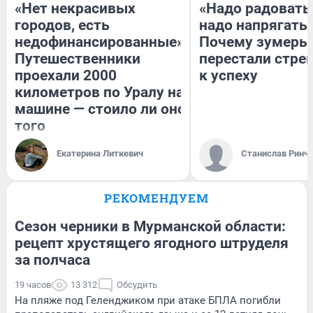
«Нет некрасивых
«Надо радоватьс
городов, есть
надо напрягатьс
недофинансированные».
Почему зумеры
Путешественники
перестали стре
проехали 2000
к успеху
километров по Уралу на
машине — стоило ли оно
того
Екатерина Литкевич
Станислав Ринч
РЕКОМЕНДУЕМ
Сезон черники в Мурманской области:
рецепт хрустящего ягодного штруделя
за полчаса
19 часов
13 312
Обсудить
На пляже под Геленджиком при атаке БПЛА погибли