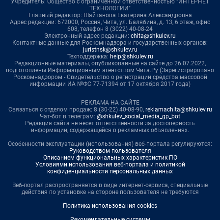
Учредитель: Общество с ограниченной ответственностью "ИНТЕРНЕТ
ТЕХНОЛОГИИ"
Главный редактор: Шайтанова Екатерина Александровна
Адрес редакции: 672000, Россия, Чита, ул. Балябина, д. 13, 6 этаж, офис
608, телефон 8 (3022) 40-08-24
Электронный адрес редакции:
chita@shkulev.ru
Контактные данные для Роскомнадзора и государственных органов:
juristnsk@shkulev.ru
Техподдержка:
help@shkulev.ru
Редакционные материалы, опубликованные на сайте до 26.07.2022,
подготовлены Информационным агентством Чита.Ру (Зарегистрировано
Роскомнадзором - Свидетельство о регистрации средства массовой
информации ИА №ФС 77-71394 от 17 октября 2017 года)
РЕКЛАМА НА САЙТЕ
Связаться с отделом продаж: 8 (30-22) 40-08-90,
reklamachita@shkulev.ru
Чат-бот в телеграм:
@shkulev_social_media_gp_bot
Редакция сайта не несет ответственности за достоверность
информации, содержащейся в рекламных объявлениях.
Особенности эксплуатации (использования) веб-портала регулируются:
Руководством пользователя
Описанием функциональных характеристик ПО
Условиями использования веб-портала и политикой
конфиденциальности персональных данных
Веб-портал распространяется в виде интернет-сервиса, специальные
действия по установке на стороне пользователя не требуются
Политика использования cookies
Рекомендательные системы