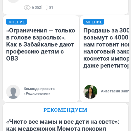
6 052
81
МНЕНИЕ
МНЕНИЕ
«Ограничения — только
Продашь за 3000
в голове взрослых».
возьмут с 4000.
Как в Забайкалье дают
нам готовит но
профессию детям с
налоговый зако
ОВЗ
коснется импор
даже репетитор
Команда проекта
Анастасия Завг
«Редколлегия»
РЕКОМЕНДУЕМ
«Чисто все мамы и все дети на свете»:
как медвежонок Момота покорил