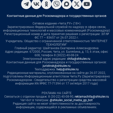
Контактные данные для Роскомнадзора и государственных органов
Сетевое издание «Чита.РУ» (18+)
Зарегистрировано Федеральной службой по надзору в сфере связи,
информационных технологий и массовых коммуникаций (Роскомнадзор)
Регистрационный номер и дата принятия решения о регистрации: ЭЛ №
ФС 77 – 83657 от 26.07.2022 г.
Учредитель: Общество с ограниченной ответственностью "ИНТЕРНЕТ
ТЕХНОЛОГИИ"
Главный редактор: Шайтанова Екатерина Александровна
Адрес редакции: 672000, Россия, Чита, ул. Балябина, д. 13, 6 этаж, офис
608, телефон 8 (3022) 40-08-24
Электронный адрес редакции:
chita@shkulev.ru
Контактные данные для Роскомнадзора и государственных органов:
juristnsk@shkulev.ru
Техподдержка:
help@shkulev.ru
Редакционные материалы, опубликованные на сайте до 26.07.2022,
подготовлены Информационным агентством Чита.Ру (Зарегистрировано
Роскомнадзором - Свидетельство о регистрации средства массовой
информации ИА №ФС 77-71394 от 17 октября 2017 года)
РЕКЛАМА НА САЙТЕ
Связаться с отделом продаж: 8 (30-22) 40-08-90,
reklamachita@shkulev.ru
Чат-бот в телеграм:
@shkulev_social_media_gp_bot
Редакция сайта не несет ответственности за достоверность
информации, содержащейся в рекламных объявлениях.