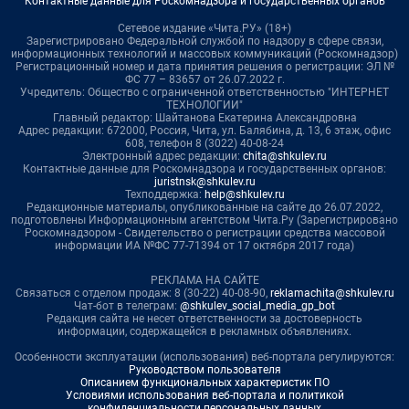
Контактные данные для Роскомнадзора и государственных органов
Сетевое издание «Чита.РУ» (18+)
Зарегистрировано Федеральной службой по надзору в сфере связи,
информационных технологий и массовых коммуникаций (Роскомнадзор)
Регистрационный номер и дата принятия решения о регистрации: ЭЛ №
ФС 77 – 83657 от 26.07.2022 г.
Учредитель: Общество с ограниченной ответственностью "ИНТЕРНЕТ
ТЕХНОЛОГИИ"
Главный редактор: Шайтанова Екатерина Александровна
Адрес редакции: 672000, Россия, Чита, ул. Балябина, д. 13, 6 этаж, офис
608, телефон 8 (3022) 40-08-24
Электронный адрес редакции:
chita@shkulev.ru
Контактные данные для Роскомнадзора и государственных органов:
juristnsk@shkulev.ru
Техподдержка:
help@shkulev.ru
Редакционные материалы, опубликованные на сайте до 26.07.2022,
подготовлены Информационным агентством Чита.Ру (Зарегистрировано
Роскомнадзором - Свидетельство о регистрации средства массовой
информации ИА №ФС 77-71394 от 17 октября 2017 года)
РЕКЛАМА НА САЙТЕ
Связаться с отделом продаж: 8 (30-22) 40-08-90,
reklamachita@shkulev.ru
Чат-бот в телеграм:
@shkulev_social_media_gp_bot
Редакция сайта не несет ответственности за достоверность
информации, содержащейся в рекламных объявлениях.
Особенности эксплуатации (использования) веб-портала регулируются:
Руководством пользователя
Описанием функциональных характеристик ПО
Условиями использования веб-портала и политикой
конфиденциальности персональных данных