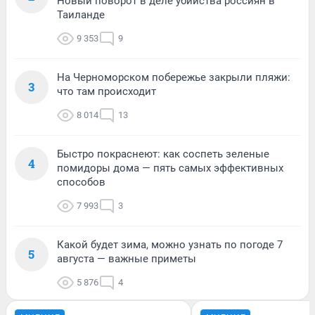
Новый поворот в деле убийства россиян в
Таиланде
9 353
9
На Черноморском побережье закрыли пляжи:
3
что там происходит
8 014
13
Быстро покраснеют: как соспеть зеленые
4
помидоры дома — пять самых эффективных
способов
7 993
3
Какой будет зима, можно узнать по погоде 7
5
августа — важные приметы
5 876
4