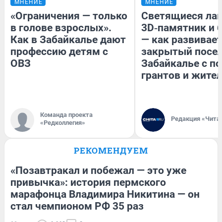
МНЕНИЕ
МНЕНИЕ
«Ограничения — только
Светящиеся лав
в голове взрослых».
3D‑памятник и 
Как в Забайкалье дают
— как развивае
профессию детям с
закрытый посел
ОВЗ
Забайкалье с 
грантов и жите
Команда проекта
Редакция «Чита
«Редколлегия»
РЕКОМЕНДУЕМ
«Позавтракал и побежал — это уже
привычка»: история пермского
марафонца Владимира Никитина — он
стал чемпионом РФ 35 раз