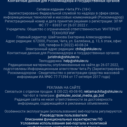
Контактные данные для Роскомнадзора и государственных органов
Сетевое издание «Чита.РУ» (18+)
Зарегистрировано Федеральной службой по надзору в сфере связи,
информационных технологий и массовых коммуникаций (Роскомнадзор)
Регистрационный номер и дата принятия решения о регистрации: ЭЛ №
ФС 77 – 83657 от 26.07.2022 г.
Учредитель: Общество с ограниченной ответственностью "ИНТЕРНЕТ
ТЕХНОЛОГИИ"
Главный редактор: Шайтанова Екатерина Александровна
Адрес редакции: 672000, Россия, Чита, ул. Балябина, д. 13, 6 этаж, офис
608, телефон 8 (3022) 40-08-24
Электронный адрес редакции:
chita@shkulev.ru
Контактные данные для Роскомнадзора и государственных органов:
juristnsk@shkulev.ru
Техподдержка:
help@shkulev.ru
Редакционные материалы, опубликованные на сайте до 26.07.2022,
подготовлены Информационным агентством Чита.Ру (Зарегистрировано
Роскомнадзором - Свидетельство о регистрации средства массовой
информации ИА №ФС 77-71394 от 17 октября 2017 года)
РЕКЛАМА НА САЙТЕ
Связаться с отделом продаж: 8 (30-22) 40-08-90,
reklamachita@shkulev.ru
Чат-бот в телеграм:
@shkulev_social_media_gp_bot
Редакция сайта не несет ответственности за достоверность
информации, содержащейся в рекламных объявлениях.
Особенности эксплуатации (использования) веб-портала регулируются:
Руководством пользователя
Описанием функциональных характеристик ПО
Условиями использования веб-портала и политикой