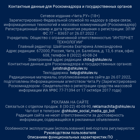
Контактные данные для Роскомнадзора и государственных органов
Сетевое издание «Чита.РУ» (18+)
Зарегистрировано Федеральной службой по надзору в сфере связи,
информационных технологий и массовых коммуникаций (Роскомнадзор)
Регистрационный номер и дата принятия решения о регистрации: ЭЛ №
ФС 77 – 83657 от 26.07.2022 г.
Учредитель: Общество с ограниченной ответственностью "ИНТЕРНЕТ
ТЕХНОЛОГИИ"
Главный редактор: Шайтанова Екатерина Александровна
Адрес редакции: 672000, Россия, Чита, ул. Балябина, д. 13, 6 этаж, офис
608, телефон 8 (3022) 40-08-24
Электронный адрес редакции:
chita@shkulev.ru
Контактные данные для Роскомнадзора и государственных органов:
juristnsk@shkulev.ru
Техподдержка:
help@shkulev.ru
Редакционные материалы, опубликованные на сайте до 26.07.2022,
подготовлены Информационным агентством Чита.Ру (Зарегистрировано
Роскомнадзором - Свидетельство о регистрации средства массовой
информации ИА №ФС 77-71394 от 17 октября 2017 года)
РЕКЛАМА НА САЙТЕ
Связаться с отделом продаж: 8 (30-22) 40-08-90,
reklamachita@shkulev.ru
Чат-бот в телеграм:
@shkulev_social_media_gp_bot
Редакция сайта не несет ответственности за достоверность
информации, содержащейся в рекламных объявлениях.
Особенности эксплуатации (использования) веб-портала регулируются:
Руководством пользователя
Описанием функциональных характеристик ПО