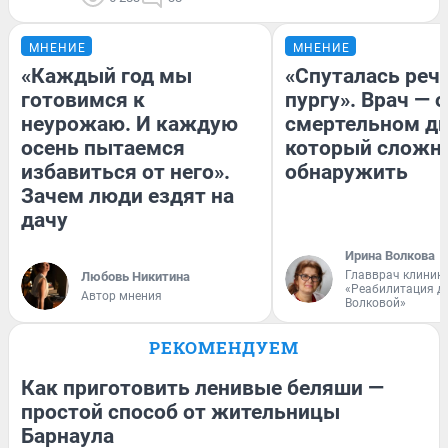
МНЕНИЕ
МНЕНИЕ
«Каждый год мы
«Спуталась речь
готовимся к
пургу». Врач — о
неурожаю. И каждую
смертельном ди
осень пытаемся
который сложн
избавиться от него».
обнаружить
Зачем люди ездят на
дачу
Ирина Волкова
Главврач клиник
Любовь Никитина
«Реабилитация д
Автор мнения
Волковой»
РЕКОМЕНДУЕМ
Как приготовить ленивые беляши —
простой способ от жительницы
Барнаула