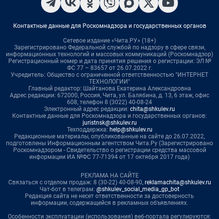
Контактные данные для Роскомнадзора и государственных органов
Сетевое издание «Чита.РУ» (18+)
Зарегистрировано Федеральной службой по надзору в сфере связи,
информационных технологий и массовых коммуникаций (Роскомнадзор)
Регистрационный номер и дата принятия решения о регистрации: ЭЛ №
ФС 77 – 83657 от 26.07.2022 г.
Учредитель: Общество с ограниченной ответственностью "ИНТЕРНЕТ
ТЕХНОЛОГИИ"
Главный редактор: Шайтанова Екатерина Александровна
Адрес редакции: 672000, Россия, Чита, ул. Балябина, д. 13, 6 этаж, офис
608, телефон 8 (3022) 40-08-24
Электронный адрес редакции:
chita@shkulev.ru
Контактные данные для Роскомнадзора и государственных органов:
juristnsk@shkulev.ru
Техподдержка:
help@shkulev.ru
Редакционные материалы, опубликованные на сайте до 26.07.2022,
подготовлены Информационным агентством Чита.Ру (Зарегистрировано
Роскомнадзором - Свидетельство о регистрации средства массовой
информации ИА №ФС 77-71394 от 17 октября 2017 года)
РЕКЛАМА НА САЙТЕ
Связаться с отделом продаж: 8 (30-22) 40-08-90,
reklamachita@shkulev.ru
Чат-бот в телеграм:
@shkulev_social_media_gp_bot
Редакция сайта не несет ответственности за достоверность
информации, содержащейся в рекламных объявлениях.
Особенности эксплуатации (использования) веб-портала регулируются: