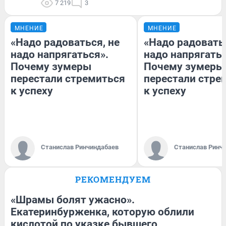
7 219
3
МНЕНИЕ
МНЕНИЕ
«Надо радоваться, не
«Надо радоватьс
надо напрягаться».
надо напрягатьс
Почему зумеры
Почему зумеры
перестали стремиться
перестали стре
к успеху
к успеху
Станислав Ринчиндабаев
Станислав Ринч
РЕКОМЕНДУЕМ
«Шрамы болят ужасно».
Екатеринбурженка, которую облили
кислотой по указке бывшего,