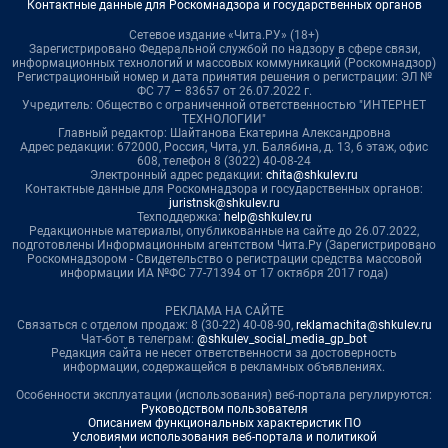
Контактные данные для Роскомнадзора и государственных органов
Сетевое издание «Чита.РУ» (18+)
Зарегистрировано Федеральной службой по надзору в сфере связи,
информационных технологий и массовых коммуникаций (Роскомнадзор)
Регистрационный номер и дата принятия решения о регистрации: ЭЛ №
ФС 77 – 83657 от 26.07.2022 г.
Учредитель: Общество с ограниченной ответственностью "ИНТЕРНЕТ
ТЕХНОЛОГИИ"
Главный редактор: Шайтанова Екатерина Александровна
Адрес редакции: 672000, Россия, Чита, ул. Балябина, д. 13, 6 этаж, офис
608, телефон 8 (3022) 40-08-24
Электронный адрес редакции:
chita@shkulev.ru
Контактные данные для Роскомнадзора и государственных органов:
juristnsk@shkulev.ru
Техподдержка:
help@shkulev.ru
Редакционные материалы, опубликованные на сайте до 26.07.2022,
подготовлены Информационным агентством Чита.Ру (Зарегистрировано
Роскомнадзором - Свидетельство о регистрации средства массовой
информации ИА №ФС 77-71394 от 17 октября 2017 года)
РЕКЛАМА НА САЙТЕ
Связаться с отделом продаж: 8 (30-22) 40-08-90,
reklamachita@shkulev.ru
Чат-бот в телеграм:
@shkulev_social_media_gp_bot
Редакция сайта не несет ответственности за достоверность
информации, содержащейся в рекламных объявлениях.
Особенности эксплуатации (использования) веб-портала регулируются:
Руководством пользователя
Описанием функциональных характеристик ПО
Условиями использования веб-портала и политикой