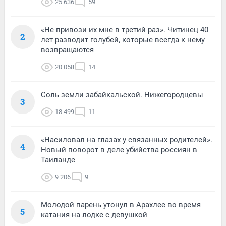
25 636
59
«Не привози их мне в третий раз». Читинец 40
2
лет разводит голубей, которые всегда к нему
возвращаются
20 058
14
Соль земли забайкальской. Нижегородцевы
3
18 499
11
«Насиловал на глазах у связанных родителей».
4
Новый поворот в деле убийства россиян в
Таиланде
9 206
9
Молодой парень утонул в Арахлее во время
5
катания на лодке с девушкой