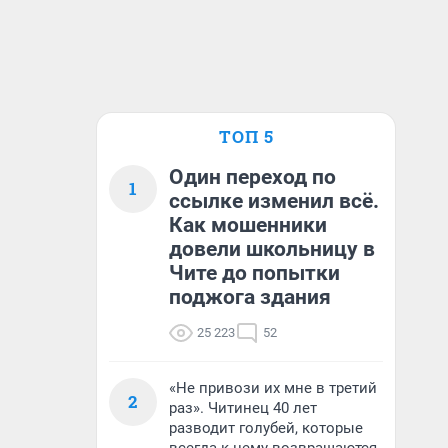
ТОП 5
Один переход по
1
ссылке изменил всё.
Как мошенники
довели школьницу в
Чите до попытки
поджога здания
25 223
52
«Не привози их мне в третий
2
раз». Читинец 40 лет
разводит голубей, которые