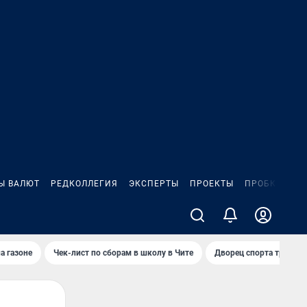
Ы ВАЛЮТ
РЕДКОЛЛЕГИЯ
ЭКСПЕРТЫ
ПРОЕКТЫ
ПРОБКИ
ИГ
а газоне
Чек-лист по сборам в школу в Чите
Дворец спорта требую