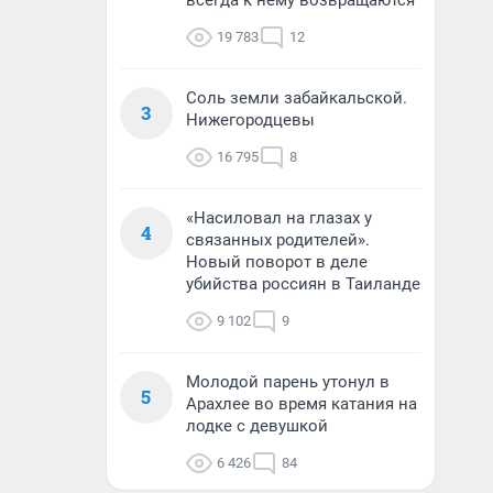
всегда к нему возвращаются
19 783
12
Соль земли забайкальской.
3
Нижегородцевы
16 795
8
«Насиловал на глазах у
4
связанных родителей».
Новый поворот в деле
убийства россиян в Таиланде
9 102
9
Молодой парень утонул в
5
Арахлее во время катания на
лодке с девушкой
6 426
84