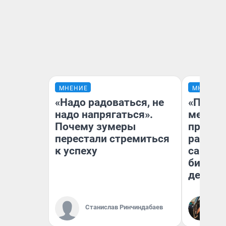
МНЕНИЕ
МНЕНИЕ
«Надо радоваться, не
«Покуп
надо напрягаться».
мешке»
Почему зумеры
предпр
перестали стремиться
рассказ
к успеху
самом 
бизнес
дешевы
На
Станислав Ринчиндабаев
От
де