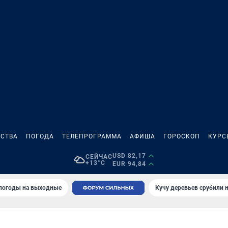
СТВА
ПОГОДА
ТЕЛЕПРОГРАММА
АФИША
ГОРОСКОП
КУРС
USD 82,17
СЕЙЧАС
+13°C
EUR 94,84
 погоды на выходные
Кучу деревьев срубили н