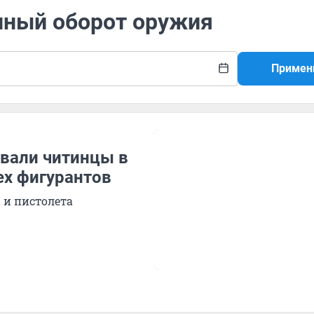
онный оборот оружия
Примен
вали читинцы в
ех фигурантов
 и пистолета