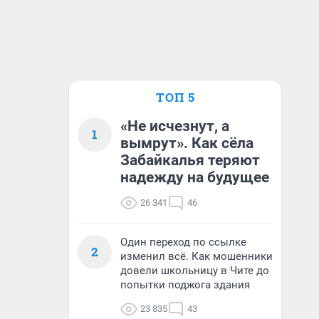
ТОП 5
«Не исчезнут, а
1
вымрут». Как сёла
Забайкалья теряют
надежду на будущее
26 341
46
Один переход по ссылке
2
изменил всё. Как мошенники
довели школьницу в Чите до
попытки поджога здания
23 835
43