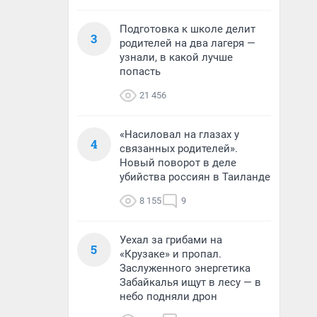
Подготовка к школе делит
3
родителей на два лагеря —
узнали, в какой лучше
попасть
21 456
«Насиловал на глазах у
4
связанных родителей».
Новый поворот в деле
убийства россиян в Таиланде
8 155
9
Уехал за грибами на
5
«Крузаке» и пропал.
Заслуженного энергетика
Забайкалья ищут в лесу — в
небо подняли дрон